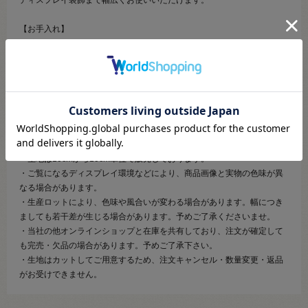
【お手入れ】
40度未満の水温での手洗い可
漂白禁止、タンブル乾燥禁止
アイロン低温（裏面からあて布を当ててください）
石油系ドライクリーニングで弱めの処理が可能
【ご注文前に必ずお読み下さい】
・表示価格は10cmの価格です。
・生地は10cmから10cm単位で販売しております。
・ご覧になるディスプレイ環境などにより、商品画像と実物の色味が異
なる場合があります。
・生産ロットにより、色味や風合いが変わる場合があります。幅につき
ましても若干差が生じる場合があります。予めご了承くださいませ。
・当社の他オンラインショップと在庫を共有しており、注文が確定して
も完売・欠品の場合があります。予めご了承下さい。
・生地はカットしてご用意するため、注文キャンセル・数量変更・返品
がお受けできません。