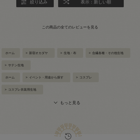
絞り込み
表示：新しい順
この商品の全てのレビューを見る
ホーム
>
新宿オカダヤ
>
生地・布
>
合繊各種・その他生地
>
サテン生地
ホーム
>
イベント・用途から探す
>
コスプレ
>
コスプレ衣装用生地
もっと見る