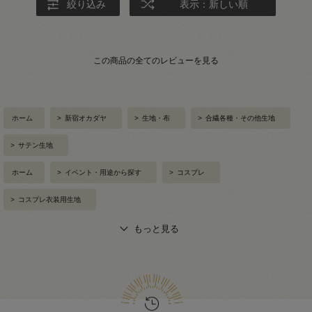
絞り込み
表示：新しい順
この商品の全てのレビューを見る
ホーム
>
新宿オカダヤ
>
生地・布
>
合繊各種・その他生地
>
サテン生地
ホーム
>
イベント・用途から探す
>
コスプレ
>
コスプレ衣装用生地
もっと見る