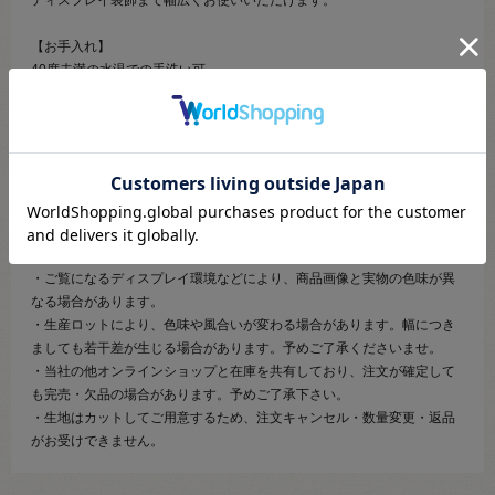
【お手入れ】
40度未満の水温での手洗い可
漂白禁止、タンブル乾燥禁止
アイロン低温（裏面からあて布を当ててください）
石油系ドライクリーニングで弱めの処理が可能
【ご注文前に必ずお読み下さい】
・表示価格は10cmの価格です。
・生地は10cmから10cm単位で販売しております。
・ご覧になるディスプレイ環境などにより、商品画像と実物の色味が異
なる場合があります。
・生産ロットにより、色味や風合いが変わる場合があります。幅につき
ましても若干差が生じる場合があります。予めご了承くださいませ。
・当社の他オンラインショップと在庫を共有しており、注文が確定して
も完売・欠品の場合があります。予めご了承下さい。
・生地はカットしてご用意するため、注文キャンセル・数量変更・返品
がお受けできません。