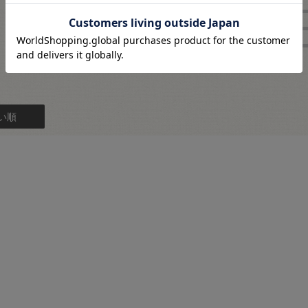
2
★
3
レビュー件数：
件
★
2
★
1
い順