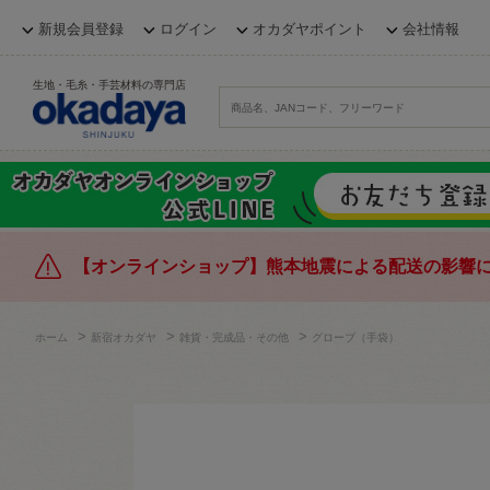
新規会員登録
ログイン
オカダヤポイント
会社情報
生地・毛糸・手芸材料の専門店
【オンラインショップ】熊本地震による配送の影響
>
>
>
ホーム
新宿オカダヤ
雑貨・完成品・その他
グローブ（手袋）