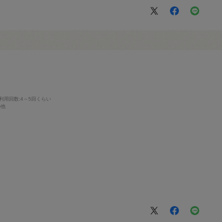
利用回数
:4～5回くらい
の他