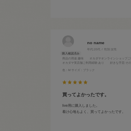
no name
年代:
20代
性別:
女性
商品の用途
:趣味
オカダヤオンラインショップご
オカダヤ実店舗ご利用経験
:あり
好きな手芸
:そ
色：M
サイズ：ブラック
買ってよかったです。
live用に購入しました。
着け心地もよく、買ってよかったです。