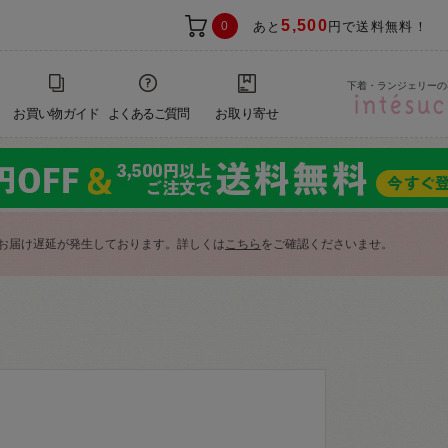
5,500
0
あと
円で送料無料！
下着・ランジェリーの
お買い物ガイド
よくあるご質問
お取り寄せ
お届け遅延が発生しております。詳しくは
こちら
をご確認くださいませ。