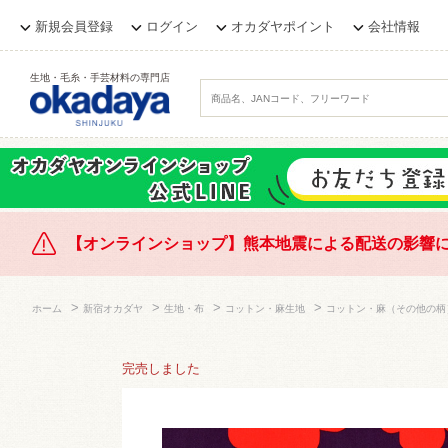
新規会員登録
ログイン
オカダヤポイント
会社情報
生地・毛糸・手芸材料の専門店
【オンラインショップ】熊本地震による配送の影響
>
>
>
>
ホーム
新宿オカダヤ
生地・布
コットン・麻生地
コットン・麻（その他の柄
完売しました