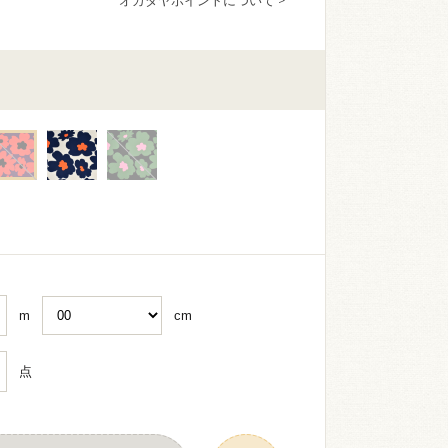
オカダヤポイントについて >
m
cm
点