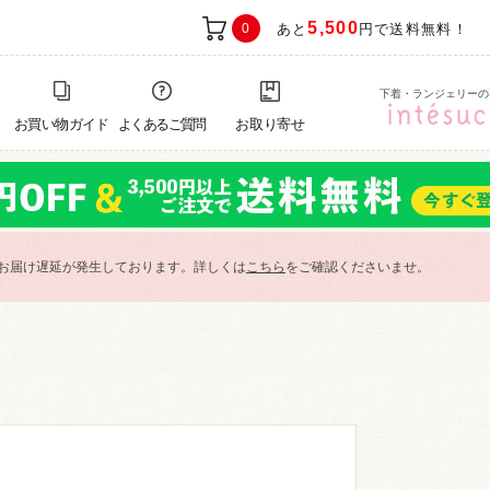
5,500
0
あと
円で送料無料！
下着・ランジェリーの
お買い物ガイド
よくあるご質問
お取り寄せ
お届け遅延が発生しております。詳しくは
こちら
をご確認くださいませ。