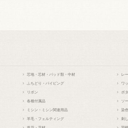
芯地・芯材・パッド類・中材
レ
ふちどり・パイピング
ワ
リボン
ボ
各種付属品
ソ
ミシン・ミシン関連用品
染
羊毛・フェルティング
刺
造花・花材
羽