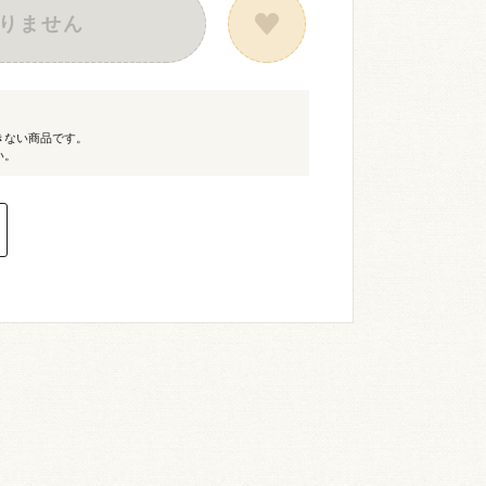
りません
きない商品です。
い。