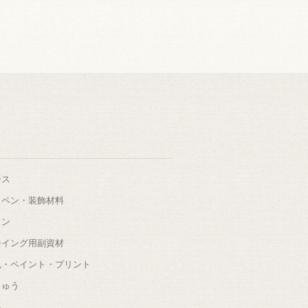
ース
ッペン・装飾材料
タン
ーイング用副資材
色・ペイント・プリント
しゅう
根