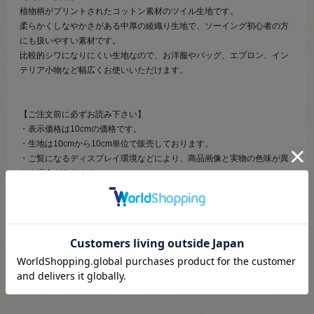
植物柄がプリントされたコットン素材のツイル生地です。
柔らかくしなやかさがある中厚の綾織り生地で、ソーイング初心者の方
にも扱いやすい素材です。
比較的シワになりにくい生地なので、お洋服やバッグ、エプロン、イン
テリア小物など幅広くお使いいただけます。
【ご注文前に必ずお読み下さい】
・表示価格は10cmの価格です。
・生地は10cmから10cm単位で販売しております。
・ご覧になるディスプレイ環境などにより、商品画像と実物の色味が異
なる場合があります。
・生産ロットにより、色味や風合いが変わる場合があります。幅につき
ましても若干差が生じる場合があります。予めご了承くださいませ。
・当社の他オンラインショップと在庫を共有しており、注文が確定して
も完売・欠品の場合があります。予めご了承下さい。
・生地はカットしてご用意するため、注文キャンセル・数量変更・返品
がお受けできません。