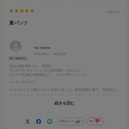
2021.6.1
夏パンツ
no name
年代:
70代～
性別:
女性
商品の用途
:普段づかい・実用品
オカダヤオンラインショップご利用回数
:2～3回くらい
オカダヤ実店舗ご利用経験
:あり
好きな手芸
:ソーイング
サイズ：B.ネイビー
１マイルウェア用のパンツを作りました。毎年恒例の事で、50年以上
も続けています。洗濯のシワも目立たず、色落ちも無しで、着るの
も、お手入れもストレスフリーです。
続きを読む
余り布で袋物も作りました。10㎠有れば保存です。
参考になった
0
Like!
1