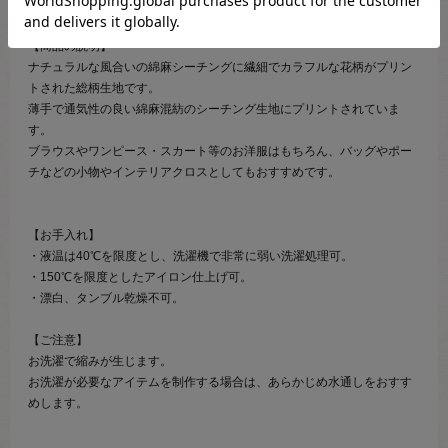
【商品の説明】
ナチュラルな風合いの綿麻シーチングに繊細でカラフルな花柄がプリン
トされた総柄生地です。
薄手で通気性の良い綿麻混紡のシーチング生地にプリントされていま
す。
ブラウスやワンピース・スカート等のお洋服はもちろん、バッグやポー
チなどの小物やインテリアクロスとしてもおすすめです。
【お手入れ】
・液温は40℃を限度とし、洗濯機で非常に弱い洗濯処理可。
・150℃を限度としたアイロン仕上げ可。
・漂白、タンブル乾燥不可。
【ご注意】
お洗濯で縮みが生じます。
お洗濯が必要なアイテムを制作する場合は、あらかじめ水通しをおすす
めします。