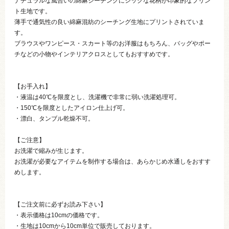
ナチュラルな風合いの綿麻シーチングにシックな花柄が印象的なプリン
ト生地です。
薄手で通気性の良い綿麻混紡のシーチング生地にプリントされていま
す。
ブラウスやワンピース・スカート等のお洋服はもちろん、バッグやポー
チなどの小物やインテリアクロスとしてもおすすめです。
【お手入れ】
・液温は40℃を限度とし、洗濯機で非常に弱い洗濯処理可。
・150℃を限度としたアイロン仕上げ可。
・漂白、タンブル乾燥不可。
【ご注意】
お洗濯で縮みが生じます。
お洗濯が必要なアイテムを制作する場合は、あらかじめ水通しをおすす
めします。
【ご注文前に必ずお読み下さい】
・表示価格は10cmの価格です。
・生地は10cmから10cm単位で販売しております。