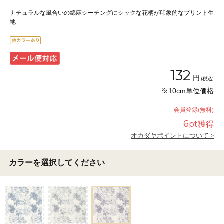
ナチュラルな風合いの綿麻シーチングにシックな花柄が印象的なプリント生
地
132
円
(税込)
※10cm単位価格
会員登録(無料)
6
pt獲得
オカダヤポイントについて >
カラーを選択してください