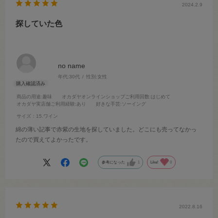
2024.2.9
探していた色
no name
年代:
30代
性別:
女性
商品の用途
:趣味
オカダヤオンラインショップご利用回数
:はじめて
オカダヤ実店舗ご利用経験
:あり
好きな手芸
:ソーイング
サイズ：15.ワイン
綿の薄い記事で赤紫の生地を探していました。どこにも売ってなかっ
たので買えてよかったです。
参考になった
1
Like!
0
2022.8.16