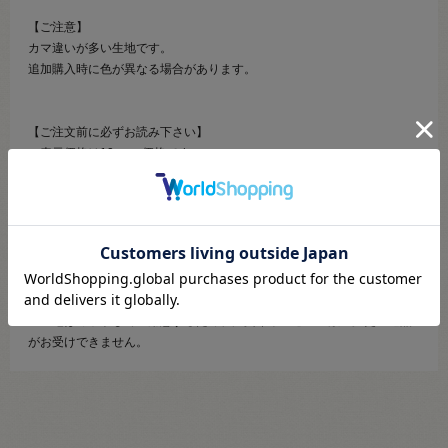
【ご注意】
カマ違いが多い生地です。
追加購入時に色が異なる場合があります。
【ご注文前に必ずお読み下さい】
・表示価格は10cmの価格です。
・生地は10cmから10cm単位で販売しております。
・ご覧になるディスプレイ環境などにより、商品画像と実物の色味が異
なる場合があります。
・生産ロットにより、色味や風合いが変わる場合があります。幅につき
ましても若干差が生じる場合があります。予めご了承くださいませ。
・当社の他オンラインショップと在庫を共有しており、注文が確定して
も完売・欠品の場合があります。予めご了承下さい。
・生地はカットしてご用意するため、注文キャンセル・数量変更・返品
がお受けできません。