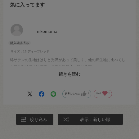
気に入ってます
nikemama
サイズ：13.ディープレッド
綿サテンの生地ははりと光沢があって美しく、他の綿生地に比べてし
わにもなりにくいので、とても気に入っています。
他ではないカラーがたくさんあって嬉しいです。ぜひこれからも販売
続きを読む
していただきたいです。よろしくお願い致します。
参考になった
2
Like!
2
絞り込み
表示：新しい順