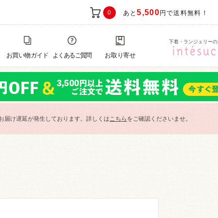
5,500
0
あと
円で送料無料！
下着・ランジェリーの
お買い物ガイド
よくあるご質問
お取り寄せ
お届け遅延が発生しております。詳しくは
こちら
をご確認くださいませ。