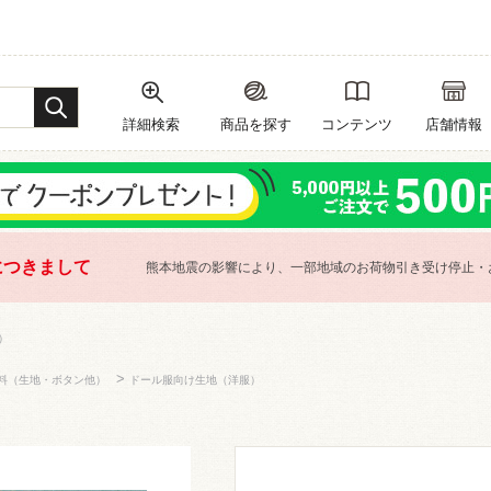
詳細検索
商品を探す
コンテンツ
店舗情報
につきまして
熊本地震の影響により、一部地域のお荷物引き受け停止・
）
>
料（生地・ボタン他）
ドール服向け生地（洋服）