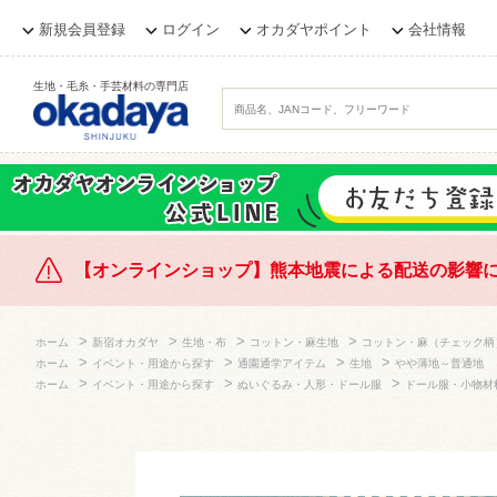
新規会員登録
ログイン
オカダヤポイント
会社情報
生地・毛糸・手芸材料の専門店
【オンラインショップ】熊本地震による配送の影響
>
>
>
>
ホーム
新宿オカダヤ
生地・布
コットン・麻生地
コットン・麻（チェック柄
>
>
>
>
ホーム
イベント・用途から探す
通園通学アイテム
生地
やや薄地～普通地
>
>
>
ホーム
イベント・用途から探す
ぬいぐるみ・人形・ドール服
ドール服・小物材