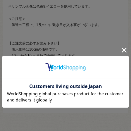
※サンプル画像は色番9.イエローを使用しています。
＜ご注意＞
・製造の工程上、1反の中に繋ぎ目が入る事がございます。
【ご注文前に必ずお読み下さい】
・表示価格は10cmの価格です。
・10cmから10cm単位で販売しております。
・ご覧になるディスプレイ環境などにより、商品画像と実物の色味が異
なる場合があります。
・生産ロットにより、色味や風合いが変わる場合があります。幅につき
ましても若干差が生じる場合があります。予めご了承くださいませ。
・当社の他オンラインショップと在庫を共有しており、注文が確定して
も完売・欠品の場合があります。予めご了承下さい。
・カットしてご用意するため、注文キャンセル・数量変更・返品がお受
けできません。