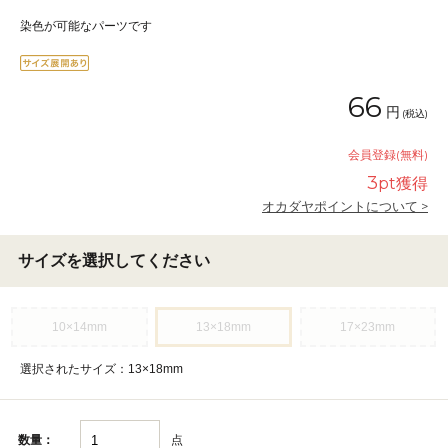
染色が可能なパーツです
66
円
(税込)
会員登録(無料)
3
pt獲得
オカダヤポイントについて >
サイズを選択してください
10×14mm
13×18mm
17×23mm
選択されたサイズ：13×18mm
点
数量：