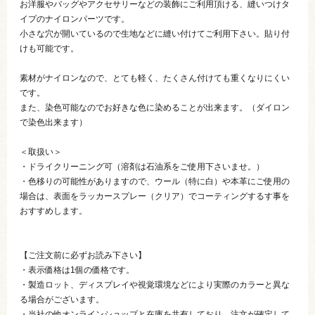
お洋服やバッグやアクセサリーなどの装飾にご利用頂ける、縫いつけタ
イプのナイロンパーツです。
小さな穴が開いているので生地などに縫い付けてご利用下さい。貼り付
けも可能です。
素材がナイロンなので、とても軽く、たくさん付けても重くなりにくい
です。
また、染色可能なのでお好きな色に染めることが出来ます。（ダイロン
で染色出来ます）
＜取扱い＞
・ドライクリーニング可（溶剤は石油系をご使用下さいませ。）
・色移りの可能性がありますので、ウール（特に白）や本革にご使用の
場合は、表面をラッカースプレー（クリア）でコーティングするす事を
おすすめします。
【ご注文前に必ずお読み下さい】
・表示価格は1個の価格です。
・製造ロット、ディスプレイや視覚環境などにより実際のカラーと異な
る場合がございます。
・当社の他オンラインショップと在庫を共有しており、注文が確定して