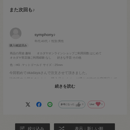
また次回も♪
symphony♪
年代:
40代
性別:
男性
商品の用途
:趣味
オカダヤオンラインショップご利用回数
:はじめて
オカダヤ実店舗ご利用経験
:なし
好きな手芸
:その他
色：HG .マットゴールド
サイズ：25mm
今回初めてokadayaさんで注文させて頂きました。
注文後すぐ届きましたし、購入品もイメージ通りの物で大変満足して
おります。
続きを読む
次回もokadayaさんでお願いしたいと思います♪
参考になった
0
Like!
0
絞り込み
表示：新しい順