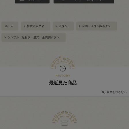
ホーム
>
新宿オカダヤ
>
ボタン
>
金属・メタル調ボタン
>
シンプル（足付き・裏穴）金属調ボタン
最近見た商品
履歴を残さない