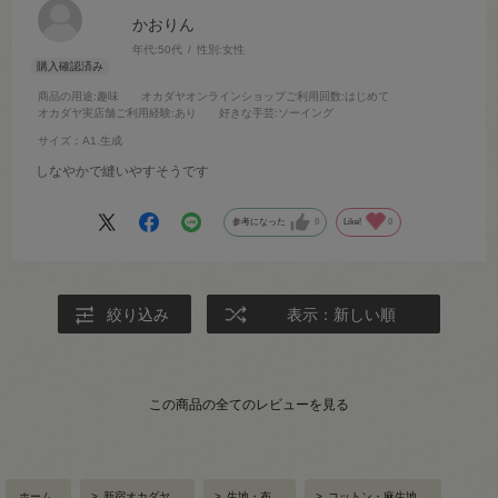
かおりん
年代:
50代
性別:
女性
商品の用途
:趣味
オカダヤオンラインショップご利用回数
:はじめて
オカダヤ実店舗ご利用経験
:あり
好きな手芸
:ソーイング
サイズ：A1.生成
しなやかで縫いやすそうです
参考になった
0
Like!
0
絞り込み
表示：新しい順
この商品の全てのレビューを見る
ホーム
>
新宿オカダヤ
>
生地・布
>
コットン・麻生地