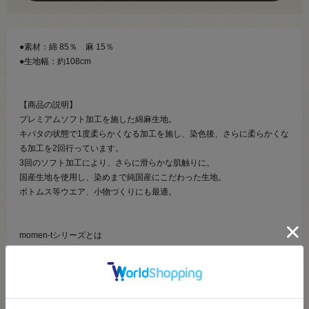
●素材：綿 85％ 麻 15％
●生地幅：約108cm
【商品の説明】
プレミアムソフト加工を施した綿麻生地。
キバタの状態で1度柔らかくなる加工を施し、染色後、さらに柔らかくな
る加工を2回行っています。
3回のソフト加工により、さらに滑らかな肌触りに。
国産生地を使用し、染めまで純国産にこだわった生地。
ボトムス等ウエア、小物づくりにも最適。
momen-tシリーズとは
モーメントとは瞬間という意味。
何気ない瞬間、ふとした瞬間、いつもの瞬間、その瞬間ごとに空間を時
間を共に過ごすという意味で作られました。