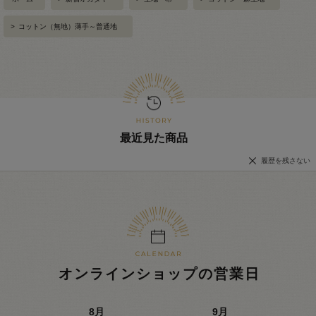
>
コットン（無地）薄手～普通地
最近見た商品
履歴を残さない
オンラインショップの営業日
8
月
9
月