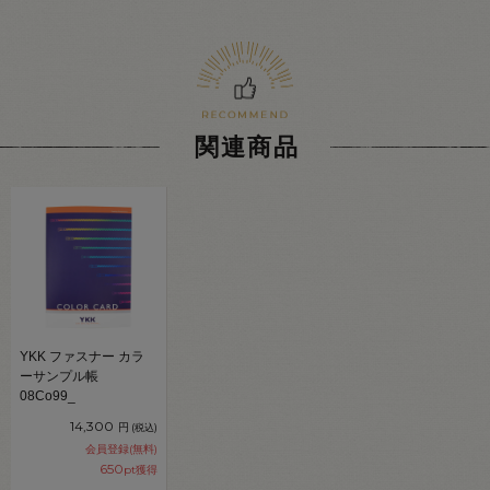
関連商品
YKK ファスナー カラ
ーサンプル帳
08Co99_
14,300
円
(税込)
会員登録(無料)
650
pt獲得