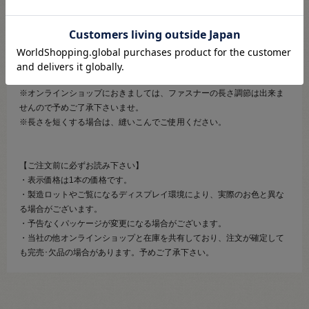
＜ご注意＞
※ご購入頂く生地などの色に合わせて、ファスナーをお選びするサービ
スは行っておりません。
ご要望頂きましても、システムの都合上ご対応出来かねますので、何卒
ご了承下さいませ。
※オンラインショップにおきましては、ファスナーの長さ調節は出来ま
せんので予めご了承下さいませ。
※長さを短くする場合は、縫いこんでご使用ください。
【ご注文前に必ずお読み下さい】
・表示価格は1本の価格です。
・製造ロットやご覧になるディスプレイ環境により、実際のお色と異な
る場合がございます。
・予告なくパッケージが変更になる場合がございます。
・当社の他オンラインショップと在庫を共有しており、注文が確定して
も完売･欠品の場合があります。予めご了承下さい。