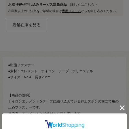
お取り寄せ申し込みサービス対象商品
詳しくはこちら >
在庫数以上のご注文をご希望の場合は
専用フォーム
からお申し込みください。
●樹脂ファスナー
●素材：エレメント…ナイロン テープ…ポリエステル
●サイズ：No.4 長さ23cm
【商品の説明】
ナイロンエレメントをテープに織り込んでいる紳士ズボンの前立て用の
止めファスナーです。
その為、エレメント下部分がわん曲しています。
スタンダードなコイルファスナーより薄く、スラックスなどに適してい
ます。