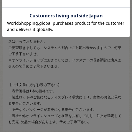
す。
重厚なダブルタイプのエレメント。
お洋服作りにご活用ください。
＜ご注意＞
※ご購入頂く生地などの色に合わせて、ファスナーをお選びするサービ
スは行っておりません。
ご要望頂きましても、システムの都合上ご対応出来かねますので、何卒
ご了承下さいませ。
※オンラインショップにおきましては、ファスナーの長さ調節は出来ま
せんので予めご了承下さいませ。
【ご注文前に必ずお読み下さい】
・表示価格は1本の価格です。
・製造ロットやご覧になるディスプレイ環境により、実際のお色と異な
る場合がございます。
・予告なくパッケージが変更になる場合がございます。
・当社の他オンラインショップと在庫を共有しており、注文が確定して
も完売･欠品の場合があります。予めご了承下さい。