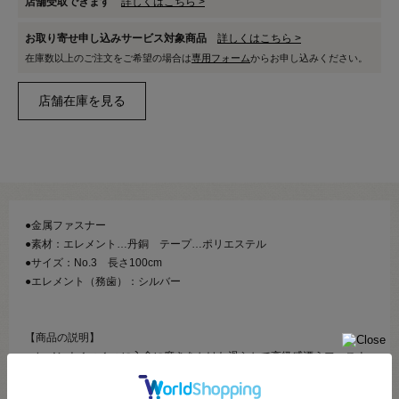
店舗受取できます
詳しくはこちら >
お取り寄せ申し込みサービス対象商品
詳しくはこちら >
在庫数以上のご注文をご希望の場合は
専用フォーム
からお申し込みください。
●金属ファスナー
●素材：エレメント…丹銅 テープ…ポリエステル
●サイズ：No.3 長さ100cm
●エレメント（務歯）：シルバー
【商品の説明】
エレメント１つ１つに入念に磨きをかけた滑らかで高級感漂うファスナ
ーです。
スライダーを1番下まで下ろすことで、左右のテープを離すことが出来ま