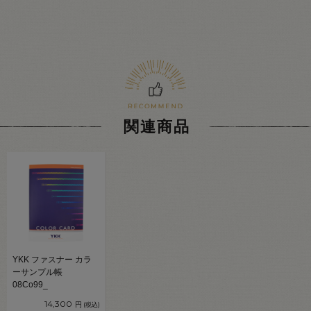
関連商品
YKK ファスナー カラ
ーサンプル帳
08Co99_
14,300
円
(税込)