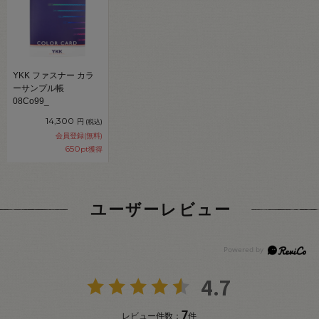
YKK ファスナー カラ
ーサンプル帳
08Co99_
14,300
円
(税込)
会員登録(無料)
650
pt獲得
ユーザーレビュー
4.7
7
レビュー件数：
件