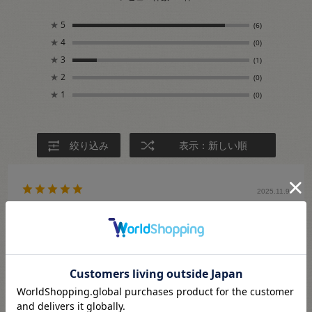
★
5
(6)
★
4
(0)
★
3
(1)
★
2
(0)
★
1
(0)
絞り込み
表示：新しい順
2025.11.9
すぐに届いた・YKKの信頼できるビスロンファスナ
ー
響音カゲ