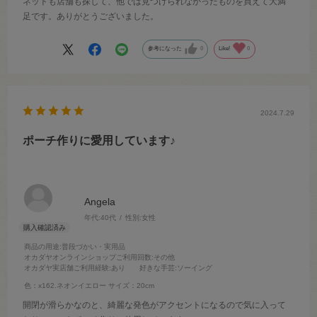
ネットも店舗も探して、他では見つけられなかったものを買えて大満
足です。ありがとうございました。
参考になった
0
Like!
0
2024.7.29
ポーチ作りに愛用しています♪
Angela
年代:
40代
性別:
女性
商品の用途
:普段づかい・実用品
オカダヤオンラインショップご利用回数
:その他
オカダヤ実店舗ご利用経験
:あり
好きな手芸
:ソーイング
色：x162.ネオンイエロー
サイズ：20cm
開閉が滑らかなのと、綺麗な発色がアクセントになるので気に入って