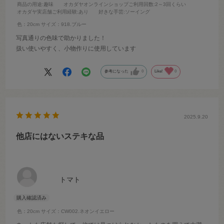
商品の用途
:趣味
オカダヤオンラインショップご利用回数
:2～3回くらい
オカダヤ実店舗ご利用経験
:あり
好きな手芸
:ソーイング
色：20cm
サイズ：918.ブルー
写真通りの色味で助かりました！
扱い使いやすく、小物作りに使用しています
参考になった
0
Like!
0
2025.9.20
他店にはないステキな品
トマト
色：20cm
サイズ：CW002.ネオンイエロー