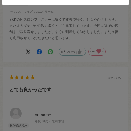
色：60cm
サイズ：551.クリーム
YKKのビスロンファスナーは安くて丈夫で軽く、しなやかさもあり、
またオカダヤでの色数も多くとても重宝しています。今回は近場の店
舗まで取り寄せしましたが、すぐに到着して助かりました。また今後
も利用させていただきたいと思います。
参考になった
0
Like!
0
2025.9.29
とても良かったです
no name
年代:
30代
性別:
女性