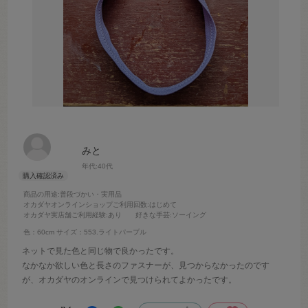
みと
年代:
40代
商品の用途
:普段づかい・実用品
オカダヤオンラインショップご利用回数
:はじめて
オカダヤ実店舗ご利用経験
:あり
好きな手芸
:ソーイング
色：60cm
サイズ：553.ライトパープル
ネットで見た色と同じ物で良かったです。
なかなか欲しい色と長さのファスナーが、見つからなかったのです
が、オカダヤのオンラインで見つけられてよかったです。