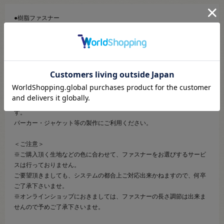
●樹脂ファスナー
●素材：エレメント…ポリエステル テープ…ポリエステル
●サイズ：No.8 長さ100cm
【商品の説明】
エレメントが樹脂でできているオープンファスナーです。同サイズの金
属ファスナーに比べ軽量です。
スライダーを1番下まで下ろすことで、左右のテープを離すことが出来ま
す。
パーカー・ジャケット等の製作にご利用ください。
＜ご注意＞
※ご購入頂く生地などの色に合わせて、ファスナーをお選びするサービ
スは行っておりません。
ご要望頂きましても、システムの都合上ご対応出来かねますので、何卒
ご了承下さいませ。
※オンラインショップにおきましては、ファスナーの長さ調節は出来ま
せんので予めご了承下さいませ。