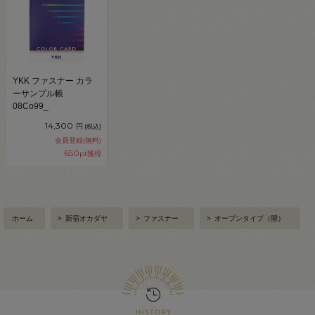
YKK ファスナー カラ
ーサンプル帳
08Co99_
14,300
円
(税込)
会員登録(無料)
650
pt獲得
ホーム
>
新宿オカダヤ
>
ファスナー
>
オープンタイプ（開）