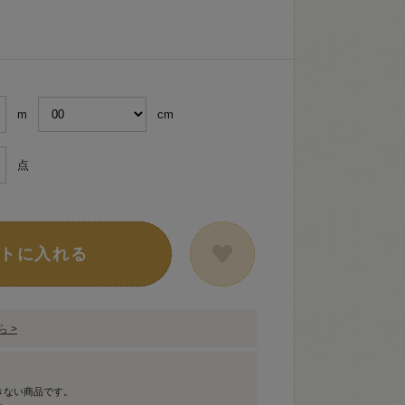
ュ
m
cm
点
トに入れる
 >
きない商品です。