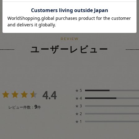
ユーザーレビュー
4.4
★
5
★
4
9
★
3
レビュー件数：
件
★
2
★
1