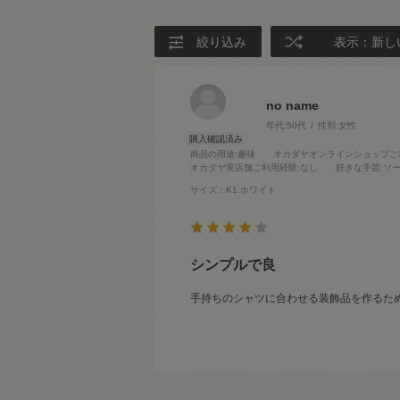
絞り込み
表示：新し
no name
年代:
50代
性別:
女性
商品の用途
:趣味
オカダヤオンラインショップご
オカダヤ実店舗ご利用経験
:なし
好きな手芸
:ソ
サイズ：K1.ホワイト
シンプルで良
手持ちのシャツに合わせる装飾品を作るた