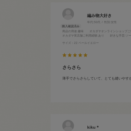
編み物大好き
年代:
50代
性別:
女性
商品の用途
:趣味
オカダヤオンラインショップご
オカダヤ実店舗ご利用経験
:あり
好きな手芸
:ソ
サイズ：22.ペールイエロー
さらさら
薄手でさらさらしていて、とても縫いやす
kiku＊