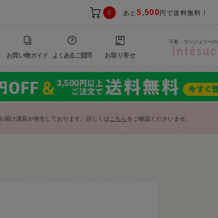
5,500
0
あと
円で送料無料！
下着・ランジェリーの
お買い物ガイド
よくあるご質問
お取り寄せ
お届け遅延が発生しております。詳しくは
こちら
をご確認くださいませ。