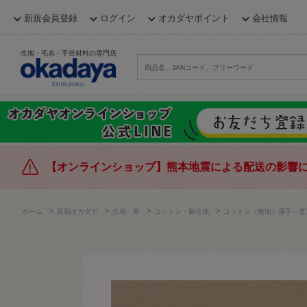
新規会員登録
ログイン
オカダヤポイント
会社情報
生地・毛糸・手芸材料の専門店
【オンラインショップ】熊本地震による配送の影響
>
>
>
>
ホーム
新宿オカダヤ
生地・布
コットン・麻生地
コットン（無地）薄手～普