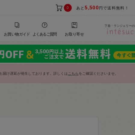
5,500
0
あと
円で送料無料！
下着・ランジェリーの
お買い物ガイド
よくあるご質問
お取り寄せ
お届け遅延が発生しております。詳しくは
こちら
をご確認くださいませ。