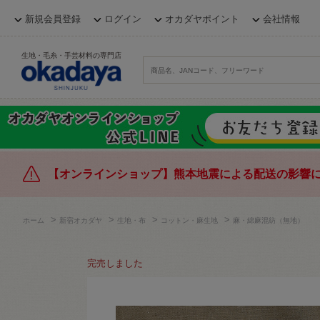
新規会員登録
ログイン
オカダヤポイント
会社情報
生地・毛糸・手芸材料の専門店
【オンラインショップ】熊本地震による配送の影響
>
>
>
>
ホーム
新宿オカダヤ
生地・布
コットン・麻生地
麻・綿麻混紡（無地）
完売しました