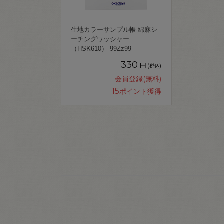
生地カラーサンプル帳 綿麻シ
ーチングワッシャー
（HSK610） 99Zz99_
330
円
(税込)
会員登録(無料)
15
ポイント獲得