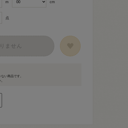
m
cm
点
りません
きない商品です。
い。