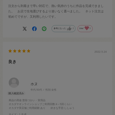
注文から到着まで早い対応で、熱い気持のうちに作品を完成できまし
た。 お店で生地選びするより迷いなく選べました。 ネット注文は
初めてですが、又利用したいです。
参考になった
2
Like!
0
2022.5.24
良き
ホヌ
年代:
50代
性別:
女性
商品の用途
:普段づかい・実用品
オカダヤオンラインショップご利用回数
:4～5回くらい
オカダヤ実店舗ご利用経験
:あり
好きな手芸
:ししゅう
サイズ：1.生成