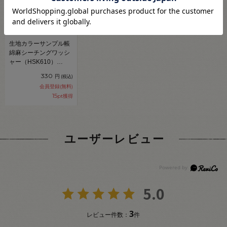
生地カラーサンプル帳
綿麻シーチングワッシ
ャー（HSK610）
99Zz99_
330
円
(税込)
会員登録(無料)
15
pt獲得
ユーザーレビュー
5.0
3
レビュー件数：
件