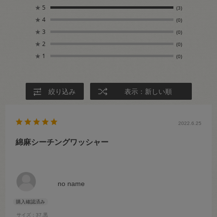
★
5
(3)
★
4
(0)
★
3
(0)
★
2
(0)
★
1
(0)
絞り込み
表示：新しい順
2022.6.25
綿麻シーチングワッシャー
no name
サイズ：37.黒