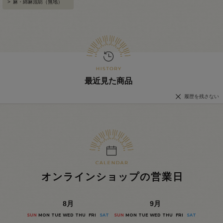
>
麻・綿麻混紡（無地）
最近見た商品
履歴を残さない
オンラインショップの営業日
8
月
9
月
SUN
MON
TUE
WED
THU
FRI
SAT
SUN
MON
TUE
WED
THU
FRI
SAT