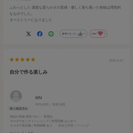
ふわっとした 適度な柔らかさの質感・優しく落ち着いた色味は理想的
なものでした。
タペストリーになりました
参考になった
1
Like!
0
2022.5.17
自分で作る楽しみ
MN
年代:
40代
性別:
女性
商品の用途
:普段づかい・実用品
オカダヤオンラインショップご利用回数
:はじめて
オカダヤ実店舗ご利用経験
:あり
好きな手芸
:ソーイング
サイズ：8.こき色