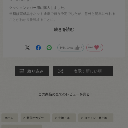
クッションカバー用に購入しました。
当初は完成品をネット通販で買う予定でしたが、意外と簡単に作れる
ことがわかり挑戦することに。
リネン・ヘンプの生地は他サイトでも探しましたが、オカダヤさんが
続きを読む
一番良心的なお値段でした。３割くらいの値段で買えました！
お値段は安いものの、生地は希望どおりの品質でしたし、色味も、一
辺倒ではない味わい深いカラーで大満足です。
参考になった
2
Like!
0
また利用したいと思います。
絞り込み
表示：新しい順
この商品の全てのレビューを見る
ホーム
>
新宿オカダヤ
>
生地・布
>
コットン・麻生地