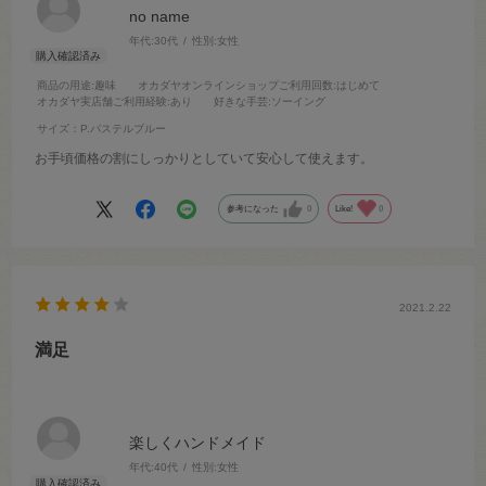
no name
年代:
30代
性別:
女性
商品の用途
:趣味
オカダヤオンラインショップご利用回数
:はじめて
オカダヤ実店舗ご利用経験
:あり
好きな手芸
:ソーイング
サイズ：P.パステルブルー
お手頃価格の割にしっかりとしていて安心して使えます。
参考になった
0
Like!
0
2021.2.22
満足
楽しくハンドメイド
年代:
40代
性別:
女性