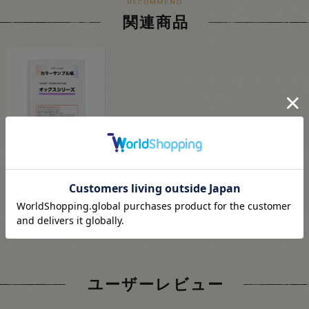
関連商品
生地カラーサンプル帳
オックスシリーズ
（OX3847・
HSK960/970/980）
550
円
(税込)
15Yy88_
会員登録(無料)
25
pt獲得
ユーザーレビュー