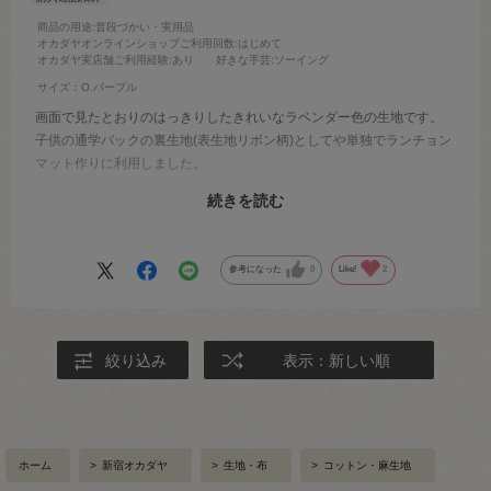
商品の用途
:普段づかい・実用品
オカダヤオンラインショップご利用回数
:はじめて
オカダヤ実店舗ご利用経験
:あり
好きな手芸
:ソーイング
サイズ：O.パープル
画面で見たとおりのはっきりしたきれいなラベンダー色の生地です。
子供の通学バックの裏生地(表生地リボン柄)としてや単独でランチョン
マット作りに利用しました。
かわいく仕上がって満足です。
続きを読む
通学バック裏生地とはいっても、リバーシブルに作ったので、高学年
になってリボン柄に飽きたら、こちらのドット生地を表に利用しても
らえるのではと思います。
参考になった
0
Like!
2
絞り込み
表示：新しい順
ホーム
>
新宿オカダヤ
>
生地・布
>
コットン・麻生地