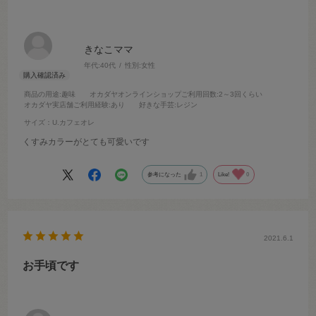
きなこママ
年代:
40代
性別:
女性
商品の用途
:趣味
オカダヤオンラインショップご利用回数
:2～3回くらい
オカダヤ実店舗ご利用経験
:あり
好きな手芸
:レジン
サイズ：U.カフェオレ
くすみカラーがとても可愛いです
参考になった
1
Like!
0
2021.6.1
お手頃です