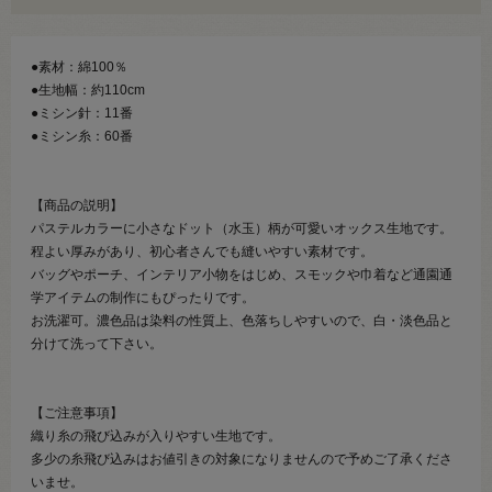
●素材：綿100％
●生地幅：約110cm
●ミシン針：11番
●ミシン糸：60番
【商品の説明】
パステルカラーに小さなドット（水玉）柄が可愛いオックス生地です。
程よい厚みがあり、初心者さんでも縫いやすい素材です。
バッグやポーチ、インテリア小物をはじめ、スモックや巾着など通園通
学アイテムの制作にもぴったりです。
お洗濯可。濃色品は染料の性質上、色落ちしやすいので、白・淡色品と
分けて洗って下さい。
【ご注意事項】
織り糸の飛び込みが入りやすい生地です。
多少の糸飛び込みはお値引きの対象になりませんので予めご了承くださ
いませ。