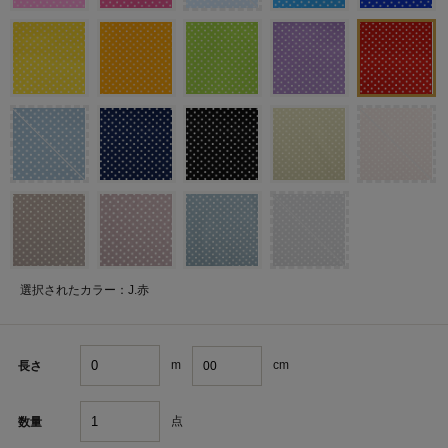
選択されたカラー：J.赤
m
cm
長さ
点
数量