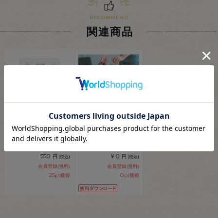
関連商品
生地カラーサンプル帳
レシピNo.OKF-0008
オックスシリーズ
ちょうどいいサイズの
（OX3847・
トートバッグ
HSK960/970/980）
550
￥0
円
円
(税込)
(税込)
15Yy88_
会員登録(無料)
会員登録(無料)
25
0
pt獲得
pt獲得