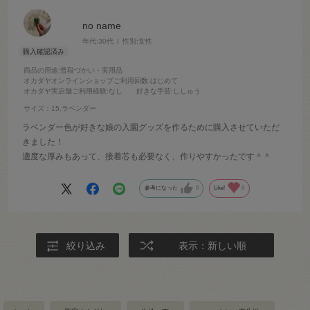
no name
年代:
30代
性別:
女性
商品の用途
:普段づかい・実用品
オカダヤオンラインショップご利用回数
:はじめて
オカダヤ実店舗ご利用経験
:なし
好きな手芸
:ししゅう
サイズ：15.ラベンダー
ラベンダー色が好きな娘の入園グッズを作るために購入させていただ
きました！
適度な厚みもあって、接着芯も必要なく、作りやすかったです＾＾
参考になった
0
Like!
0
絞り込み
表示：新しい順