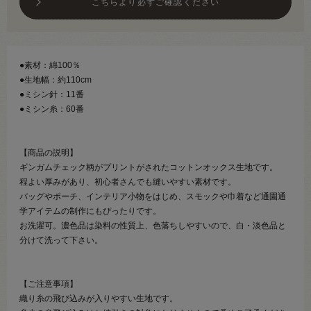
こちらより必ずご確認ください
●素材：綿100％
●生地幅：約110cm
●ミシン針：11番
●ミシン糸：60番
【商品の説明】
ギンガムチェック柄がプリントがされたコットンオックス生地です。
程よい厚みがあり、初心者さんでも縫いやすい素材です。
バッグやポーチ、インテリア小物をはじめ、スモックや巾着など通園通
学アイテムの制作にもぴったりです。
お洗濯可。濃色品は染料の性質上、色落ちしやすいので、白・淡色品と
分けて洗って下さい。
【ご注意事項】
織り糸の飛び込みが入りやすい生地です。