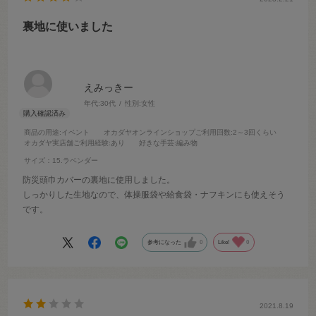
裏地に使いました
えみっきー
年代:
30代
性別:
女性
商品の用途
:イベント
オカダヤオンラインショップご利用回数
:2～3回くらい
オカダヤ実店舗ご利用経験
:あり
好きな手芸
:編み物
サイズ：15.ラベンダー
防災頭巾カバーの裏地に使用しました。
しっかりした生地なので、体操服袋や給食袋・ナフキンにも使えそう
です。
参考になった
0
Like!
0
2021.8.19