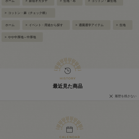
ホーム
>
新宿オカダヤ
>
生地・布
>
コットン・麻生地
>
コットン・麻（チェック柄）
ホーム
>
イベント・用途から探す
>
通園通学アイテム
>
生地
>
やや中厚地～中厚地
最近見た商品
履歴を残さない