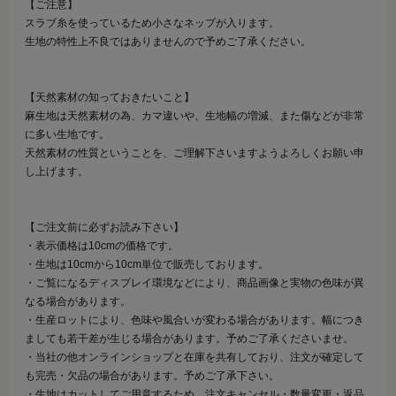
【ご注意】
スラブ糸を使っているため小さなネップが入ります。
生地の特性上不良ではありませんので予めご了承ください。
【天然素材の知っておきたいこと】
麻生地は天然素材の為、カマ違いや、生地幅の増減、また傷などが非常
に多い生地です。
天然素材の性質ということを、ご理解下さいますようよろしくお願い申
し上げます。
【ご注文前に必ずお読み下さい】
・表示価格は10cmの価格です。
・生地は10cmから10cm単位で販売しております。
・ご覧になるディスプレイ環境などにより、商品画像と実物の色味が異
なる場合があります。
・生産ロットにより、色味や風合いが変わる場合があります。幅につき
ましても若干差が生じる場合があります。予めご了承くださいませ。
・当社の他オンラインショップと在庫を共有しており、注文が確定して
も完売・欠品の場合があります。予めご了承下さい。
・生地はカットしてご用意するため、注文キャンセル・数量変更・返品