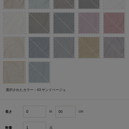
選択されたカラー：43.サンドベージュ
m
cm
長さ
点
数量