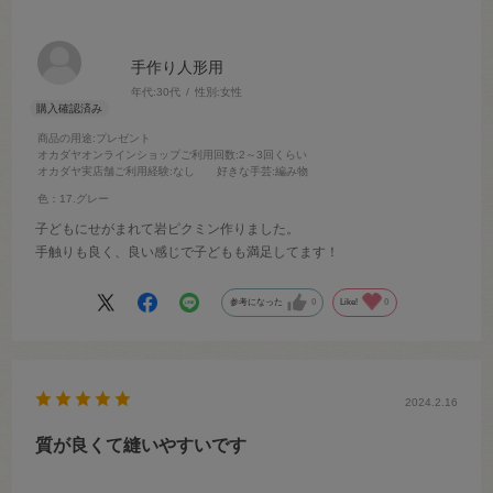
手作り人形用
年代:
30代
性別:
女性
商品の用途
:プレゼント
オカダヤオンラインショップご利用回数
:2～3回くらい
オカダヤ実店舗ご利用経験
:なし
好きな手芸
:編み物
色：17.グレー
子どもにせがまれて岩ピクミン作りました。
手触りも良く、良い感じで子どもも満足してます！
参考になった
0
Like!
0
2024.2.16
質が良くて縫いやすいです