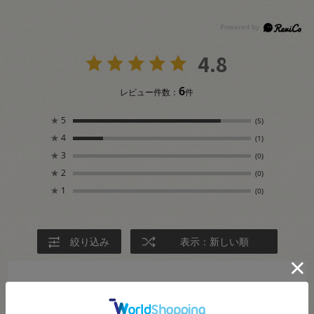
4.8
6
レビュー件数：
件
★
5
(5)
★
4
(1)
★
3
(0)
★
2
(0)
★
1
(0)
絞り込み
表示：新しい順
2025.2.2