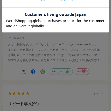
スキー用ネックウォーマー！
okamy
年代:
60代
性別:
女性
色：37.エメラルド
とても綺麗な色で、ダブルにしてスキー用ネックウォーマーをつくり
ました。各色購入してウエアに合わせて使っています。フリース生地
も柔らかくてこの色は特に発色が良いです。市販のネックウォーマー
やマスクもありますが、自分サイズに作れるうえ暖かくて最高です！
参考になった
0
Like!
0
2025.1.2
リピート購入(^^)