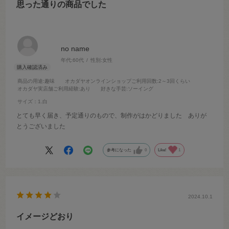
思った通りの商品でした
no name
年代:
60代
性別:
女性
商品の用途
:趣味
オカダヤオンラインショップご利用回数
:2～3回くらい
オカダヤ実店舗ご利用経験
:あり
好きな手芸
:ソーイング
サイズ：1.白
とても早く届き、予定通りのもので、制作がはかどりました ありが
とうございました
参考になった
0
Like!
1
2024.10.1
イメージどおり