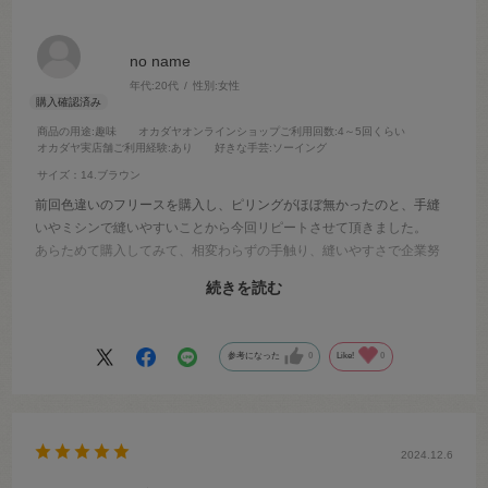
no name
年代:
20代
性別:
女性
商品の用途
:趣味
オカダヤオンラインショップご利用回数
:4～5回くらい
オカダヤ実店舗ご利用経験
:あり
好きな手芸
:ソーイング
サイズ：14.ブラウン
前回色違いのフリースを購入し、ピリングがほぼ無かったのと、手縫
いやミシンで縫いやすいことから今回リピートさせて頂きました。
あらためて購入してみて、相変わらずの手触り、縫いやすさで企業努
力に脱帽しました！
続きを読む
某ゲームキャラのぬいぐるみを作りまして、とても満足な作品になり
嬉しいです。
この度はありがとうございましたm(__)m
参考になった
0
Like!
0
2024.12.6