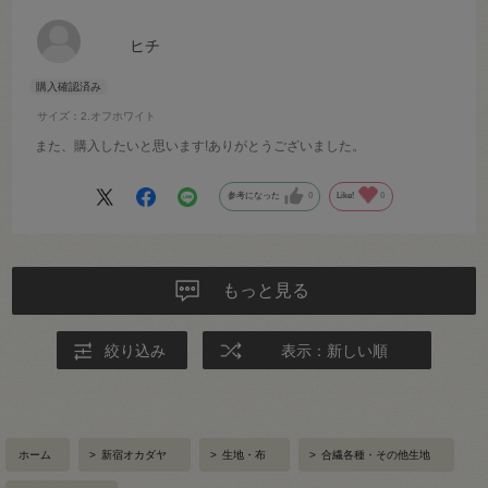
ヒチ
サイズ：2.オフホワイト
また、購入したいと思います!ありがとうございました。
参考になった
0
Like!
0
もっと見る
絞り込み
表示：新しい順
ホーム
>
新宿オカダヤ
>
生地・布
>
合繊各種・その他生地