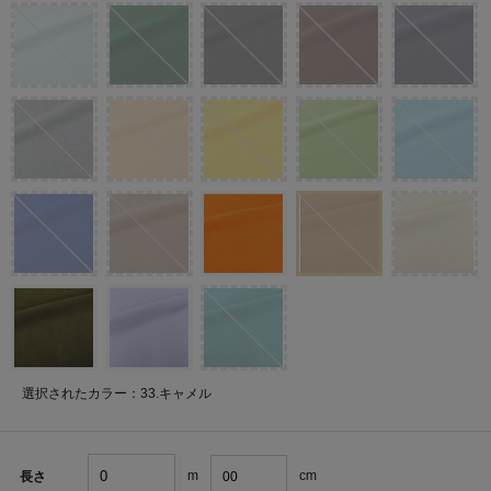
選択されたカラー：33.キャメル
m
cm
長さ