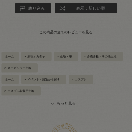
絞り込み
表示：新しい順
この商品の全てのレビューを見る
ホーム
>
新宿オカダヤ
>
生地・布
>
合繊各種・その他生地
>
オーガンジー生地
ホーム
>
イベント・用途から探す
>
コスプレ
>
コスプレ衣装用生地
もっと見る