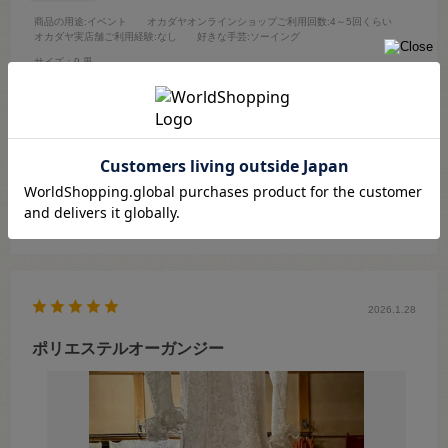
商品の用途
:イベント
オカダヤオンラインショップご利用回数
:4～5回くらい
オカダヤ実店舗ご利用経験
:なし
好きな手芸
:ソーイング
サイズ：9.黒
２.３年前にオーガンジーのサンプル帳を購入。
そのおかげで色々選べて重宝してます。
注文後、早急に発送してくれるのでありがたいです。
今回、ゴールデンウィークのクーポン値引きにヒット出来たのでお買
い得に購入出来ました(o^^o)
参考になった
0
Like!
0
2026.1.28
ポリエステルオーガンジー