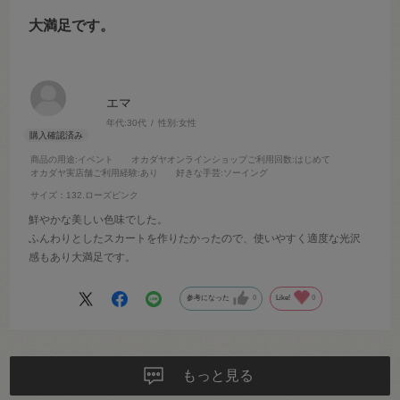
大満足です。
エマ
年代:
30代
性別:
女性
商品の用途
:イベント
オカダヤオンラインショップご利用回数
:はじめて
オカダヤ実店舗ご利用経験
:あり
好きな手芸
:ソーイング
サイズ：132.ローズピンク
鮮やかな美しい色味でした。
ふんわりとしたスカートを作りたかったので、使いやすく適度な光沢
感もあり大満足です。
参考になった
0
Like!
0
もっと見る