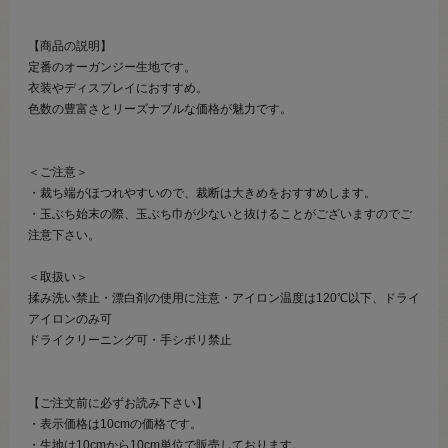
【商品の説明】
定番のオーガンジー生地です。
衣装やディスプレイにおすすめ。
色数の豊富さとリーズナブルな価格が魅力です。
＜ご注意＞
・裁ち端がほつれやすいので、裁断は大きめをおすすめします。
・玉ぶち始末の際、玉ぶち巾が少ないと抜けることがございますのでご
注意下さい。
＜取扱い＞
揉み洗い禁止・漂白剤の使用に注意・アイロン温度は120℃以下、ドライ
アイロンのみ可
ドライクリーニング可・手シボリ禁止
【ご注文前に必ずお読み下さい】
・表示価格は10cmの価格です。
・生地は10cmから10cm単位で販売しております。