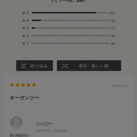
レビュー件数：
件
★
5
(22)
★
4
(3)
★
3
(1)
★
2
(0)
★
1
(0)
絞り込み
表示：新しい順
2026.5.18
オーガンジー
のりぴー
年代:
50代
性別:
女性