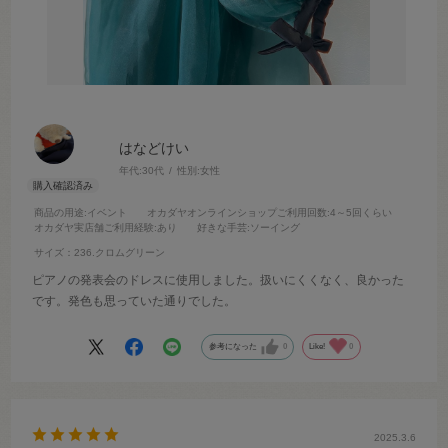
はなどけい
年代:
30代
性別:
女性
商品の用途
:イベント
オカダヤオンラインショップご利用回数
:4～5回くらい
オカダヤ実店舗ご利用経験
:あり
好きな手芸
:ソーイング
サイズ：236.クロムグリーン
ピアノの発表会のドレスに使用しました。扱いにくくなく、良かった
です。発色も思っていた通りでした。
参考になった
0
Like!
0
2025.3.6