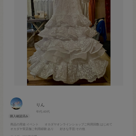
りん
年代:
40代
商品の用途
:イベント
オカダヤオンラインショップご利用回数
:はじめて
オカダヤ実店舗ご利用経験
:あり
好きな手芸
:その他