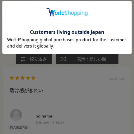
★
5
(5)
★
4
(0)
★
3
(0)
★
2
(0)
★
1
(0)
絞り込み
表示：新しい順
2026.7.26
透け感がきれい
no name
年代:
20代
性別:
女性