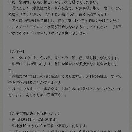
すれ、型崩れ、収縮を起こしやすいので避けてください）
・濡れたときは吸収性の良い白布を当て、水気を吸い取り、陰干しにて
乾燥させてください。（こすると傷がつき、白く毛羽立ちます）
・アイロンの際は当て布をし、温度120～130で度で軽くかけてくださ
い。スチームアイロンの水滴が浸透しないようにしてください。（強圧
でかけるとモアレや当たりができ修復できません）
【ご注意】
・シルクの特性上、色ムラ、織りムラ（節、筋、織り段）があります。
・生産ロットの違いにより、色味や風合いが多少異なる場合がありま
す。
・織傷については出荷前に確認しておりますが、素材の特性上、すべて
のキズを避けることができません。
※以上につきまして、返品交換、お値引きの対象外とさせていただいて
おります。あらかじめご了承下さい。
【ご注文前に必ずお読み下さい】
・表示価格は10cmの価格です。
・生地は10cmから10cm単位で販売しております。