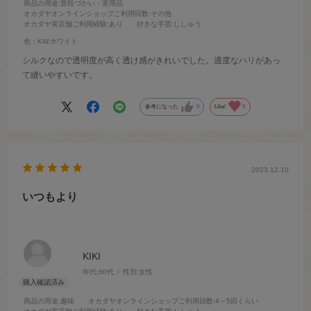
商品の用途
:普段づかい・実用品
オカダヤオンラインショップご利用回数
:その他
オカダヤ実店舗ご利用経験
:あり
好きな手芸
:ししゅう
色：KW.ホワイト
シルクなので透明度が高く透け感がきれいでした。適度なハリがあっ
て縫いやすいです。
参考になった
0
Like!
0
2023.12.10
いつもより
KIKI
年代:
60代
性別:
女性
商品の用途
:趣味
オカダヤオンラインショップご利用回数
:4～5回くらい