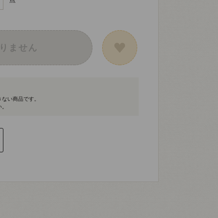
りません
きない商品です。
い。