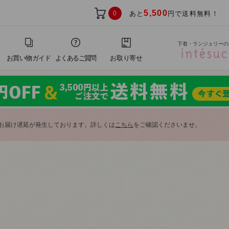
5,500
0
あと
円で送料無料！
下着・ランジェリーの
お買い物ガイド
よくあるご質問
お取り寄せ
お届け遅延が発生しております。詳しくは
こちら
をご確認くださいませ。