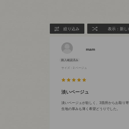
絞り込み
表示：新し
mam
サイズ：2.ベージュ
淡いベージュ
淡いベージュが欲しく、3箇所からお取り
生地の厚みも薄く希望どうりでした。