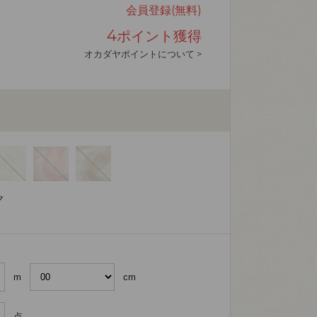
会員登録(無料)
4
ポイント獲得
オカダヤポイントについて >
ク
m
cm
点