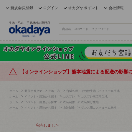
新規会員登録
ログイン
オカダヤポイント
会社情報
生地・毛糸・手芸材料の専門店
【オンラインショップ】熊本地震による配送の影響
>
>
>
>
ホーム
新宿オカダヤ
生地・布
合繊各種・その他生地
チュール生地
>
>
>
ホーム
イベント・用途から探す
コスプレ
コスプレ衣装用生地
>
>
>
ホーム
イベント・用途から探す
衣装制作
衣装向け生地
>
>
>
ホーム
イベント・用途から探す
衣装制作
ダンス用コスチューム材料
完売しました