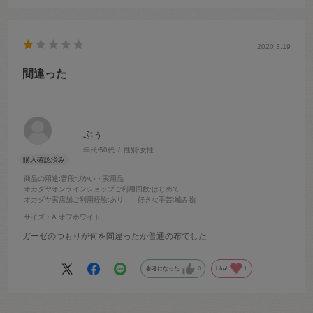
2020.3.19
間違った
ぷぅ
年代:
50代
性別:
女性
商品の用途
:普段づかい・実用品
オカダヤオンラインショップご利用回数
:はじめて
オカダヤ実店舗ご利用経験
:あり
好きな手芸
:編み物
サイズ：A.オフホワイト
ガーゼのつもりが何を間違ったか普通の布でした
参考になった
0
Like!
1