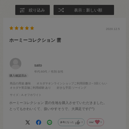
絞り込み
表示：新しい順
2020.12.5
ホーミーコレクション 雲
sato
年代:
60代
性別:
女性
商品の用途
:趣味
オカダヤオンラインショップご利用回数
:2～3回くらい
オカダヤ実店舗ご利用経験
:あり
好きな手芸
:ソーイング
サイズ：A.オフホワイト
ホーミーコレクション 雲の生地を購入させていただきました。
とってもかわいくて、扱いやすそうで、大満足です(^^)
参考になった
0
Like!
0