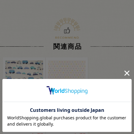
関連商品
生地 ホーミーコレクシ
生地 ホーミーコレクシ
ョン くるま柄/ブロー
ョン 星柄/ブロード
ド（DH11115S） B.オ
（DH12989S） B.オフ
フ×ブルー 09Ae99_
×パステル 09Ae99_
93
93
円
円
(税込)
(税込)
会員登録(無料)
会員登録(無料)