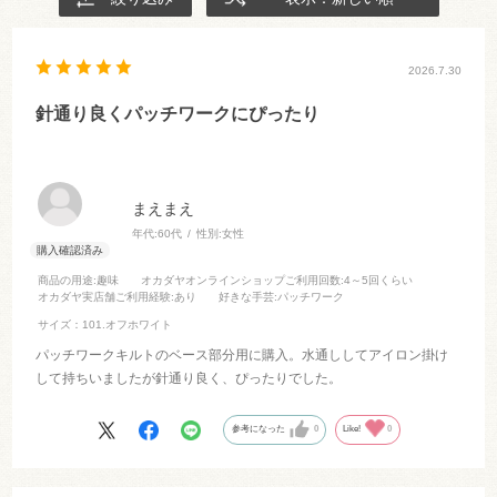
2026.7.30
針通り良くパッチワークにぴったり
まえまえ
年代:
60代
性別:
女性
商品の用途
:趣味
オカダヤオンラインショップご利用回数
:4～5回くらい
オカダヤ実店舗ご利用経験
:あり
好きな手芸
:パッチワーク
サイズ：101.オフホワイト
パッチワークキルトのベース部分用に購入。水通ししてアイロン掛け
して持ちいましたが針通り良く、ぴったりでした。
参考になった
0
Like!
0