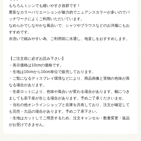
もちろんミシンでも縫いやすさ抜群です！
豊富なカラーバリエーションが魅力的でニュアンスカラーが多いのでパ
ッチワークによくご利用いただいています。
なめらかでしなやかな風合いで、シャツやブラウスなどのお洋服にもお
すすめです。
水洗いで縮みやすい為、ご利用前に水通し、地直しをおすすめします。
【ご注文前に必ずお読み下さい】
・表示価格は10cmの価格です。
・生地は10cmから10cm単位で販売しております。
・ご覧になるディスプレイ環境などにより、商品画像と実物の色味が異
なる場合があります。
・生産ロットにより、色味や風合いが変わる場合があります。幅につき
ましても若干差が生じる場合があります。予めご了承くださいませ。
・当社の他オンラインショップと在庫を共有しており、注文が確定して
も完売・欠品の場合があります。予めご了承下さい。
・生地はカットしてご用意するため、注文キャンセル・数量変更・返品
がお受けできません。