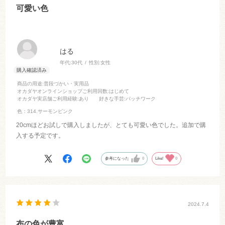
可愛い色
はる
年代:
30代
性別:
女性
商品の用途
:普段づかい・実用品
オカダヤオンラインショップご利用回数
:はじめて
オカダヤ実店舗ご利用経験
:あり
好きな手芸
:パッチワーク
色：314.サーモンピンク
20cmほどお試しで購入しましたが、とても可愛い色でした。追加で購
入する予定です。
参考になった
0
Like!
0
2024.7.4
布の色が豊富