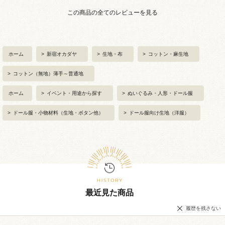
この商品の全てのレビューを見る
ホーム
>
新宿オカダヤ
>
生地・布
>
コットン・麻生地
>
コットン（無地）薄手～普通地
ホーム
>
イベント・用途から探す
>
ぬいぐるみ・人形・ドール服
>
ドール服・小物材料（生地・ボタン他）
>
ドール服向け生地（洋服）
最近見た商品
履歴を残さない