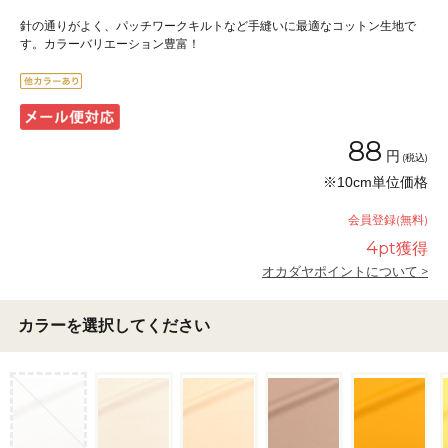
針の通りがよく、パッチワークキルトなど手縫いに最適なコットン生地で
す。カラーバリエーション豊富！
88
円
(税込)
※10cm単位価格
会員登録(無料)
4
pt獲得
オカダヤポイントについて >
カラーを選択してください