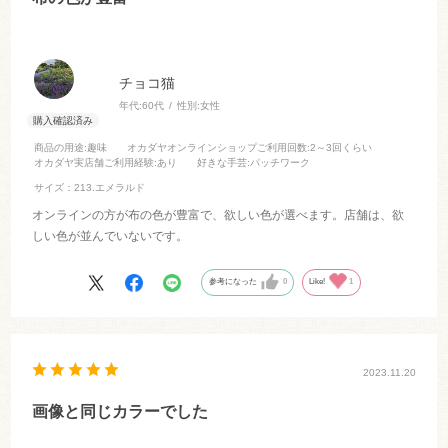
チョコ猫
年代:
60代
性別:
女性
商品の用途
:趣味
オカダヤオンラインショップご利用回数
:2～3回くらい
オカダヤ実店舗ご利用経験
:あり
好きな手芸
:パッチワーク
サイズ：213.エメラルド
オンラインの方が布の色が豊富で、欲しい色が選べます。店舗は、欲
しい色が並んでいないです。
参考になった
0
Like!
1
2023.11.20
画像と同じカラーでした