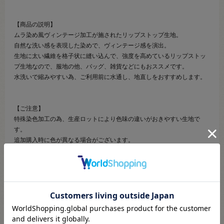
【商品の説明】
ムラ染め風ヴィンテージ加工が施されたリップストップ生地。
自然な洗い感を表現した染めで、ヴィンテージ感を演出。
生地に太い繊維を格子状に縫い込んで、強度を高めているリップストッ
プ生地なので、服地の他、バッグ、雑貨などにもおススメです。
水洗いで縮みやすい為、ご利用前に水通し、地直しをおすすめします。
【ご注意】
特殊染色加工の為、生産ロットにより色味の違いがおきやすい生地で
す。
追加購入時に色が異なる場合がございます。
【ご注文前に必ずお読み下さい】
・表示価格は10cmの価格です。
・生地は10cmから10cm単位で販売しております。
・ご覧になるディスプレイ環境などにより、商品画像と実物の色味が異
なる場合があります。
・生産ロットにより、色味や風合いが変わる場合があります。幅につき