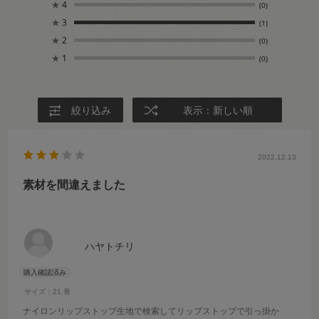
★
4
(0)
★
3
(1)
★
2
(0)
★
1
(0)
絞り込み
表示：新しい順
2022.12.13
素材を間違えました
ハヤトチリ
サイズ：21.青
ナイロンリップストップ生地で検索してリップストップで引っ掛か