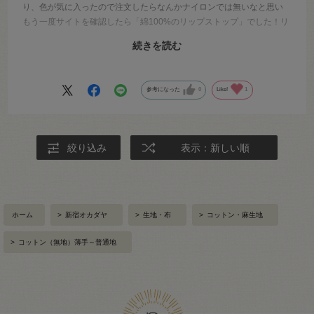
り、色が気に入ったので注文したらなんかナイロンでは無いなと思い
もう一度サイトを確認したら「綿100%のリップストップ」でした！リ
ップストップってナイロンだけだと思っていたので下までスクロール
続きを読む
してよく読み込まなかった自分も悪いのですが騙された気分！カット
注文で返品はできない、生地自体は良いものなのでその内何かに使い
ます。
参考になった
0
Like!
1
絞り込み
表示：新しい順
ホーム
>
新宿オカダヤ
>
生地・布
>
コットン・麻生地
>
コットン（無地）薄手～普通地