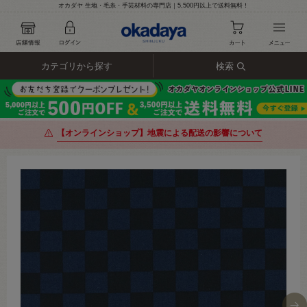
オカダヤ 生地・毛糸・手芸材料の専門店｜5,500円以上で送料無料！
カテゴリから探す
検索
【オンラインショップ】地震による配送の影響について