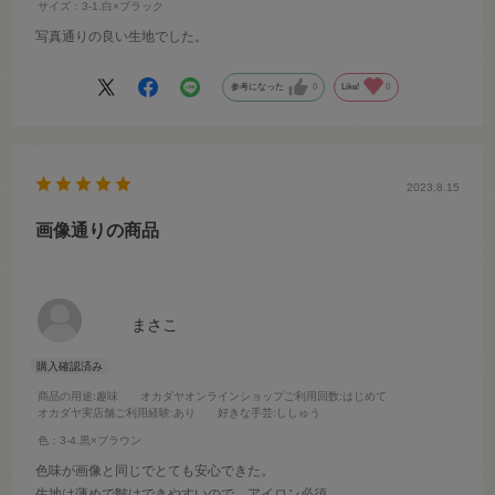
サイズ：3-1.白×ブラック
写真通りの良い生地でした。
参考になった
0
Like!
0
2023.8.15
画像通りの商品
まさこ
商品の用途
:趣味
オカダヤオンラインショップご利用回数
:はじめて
オカダヤ実店舗ご利用経験
:あり
好きな手芸
:ししゅう
色：3-4.黒×ブラウン
色味が画像と同じでとても安心できた。
生地は薄めで皺はできやすいので、アイロン必須