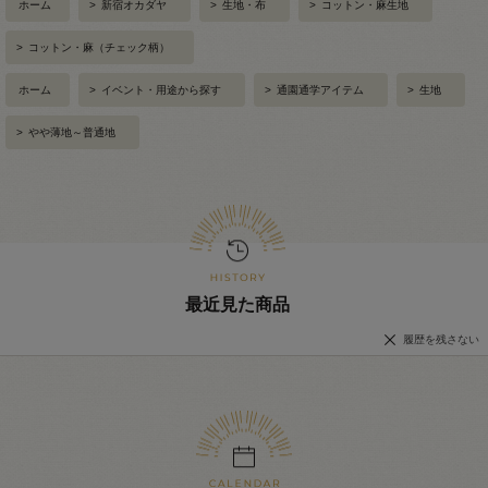
ホーム
>
新宿オカダヤ
>
生地・布
>
コットン・麻生地
>
コットン・麻（チェック柄）
ホーム
>
イベント・用途から探す
>
通園通学アイテム
>
生地
>
やや薄地～普通地
最近見た商品
履歴を残さない