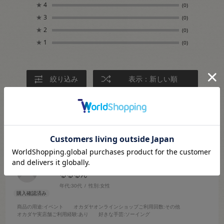
★
4
(0)
★
3
(0)
★
2
(0)
★
1
(0)
絞り込み
表示：新しい順
2024.9.3
写真通り！
るるるん
年代:
30代
性別:
女性
商品の用途
:イベント
オカダヤオンラインショップご利用回数
:その他
オカダヤ実店舗ご利用経験
:あり
好きな手芸
:ソーイング