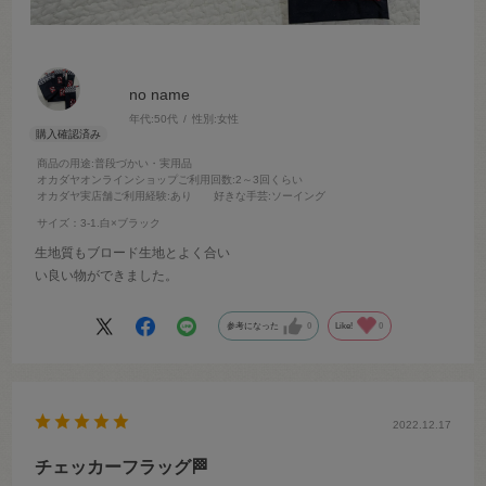
no name
年代:
50代
性別:
女性
商品の用途
:普段づかい・実用品
オカダヤオンラインショップご利用回数
:2～3回くらい
オカダヤ実店舗ご利用経験
:あり
好きな手芸
:ソーイング
サイズ：3-1.白×ブラック
生地質もブロード生地とよく合い
い良い物ができました。
参考になった
0
Like!
0
2022.12.17
チェッカーフラッグ🏁