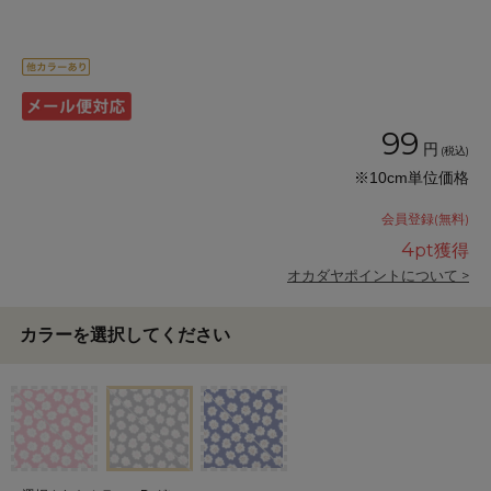
99
円
(税込)
※10cm単位価格
会員登録(無料)
4
pt獲得
オカダヤポイントについて >
カラーを選択してください