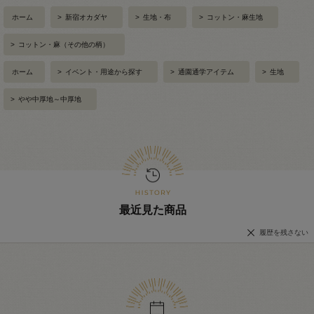
ホーム
>
新宿オカダヤ
>
生地・布
>
コットン・麻生地
>
コットン・麻（その他の柄）
ホーム
>
イベント・用途から探す
>
通園通学アイテム
>
生地
>
やや中厚地～中厚地
最近見た商品
履歴を残さない