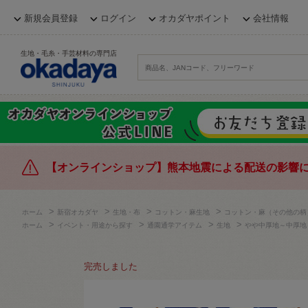
新規会員登録
ログイン
オカダヤポイント
会社情報
生地・毛糸・手芸材料の専門店
【オンラインショップ】熊本地震による配送の影響
>
>
>
>
ホーム
新宿オカダヤ
生地・布
コットン・麻生地
コットン・麻（その他の柄
>
>
>
>
ホーム
イベント・用途から探す
通園通学アイテム
生地
やや中厚地～中厚地
完売しました