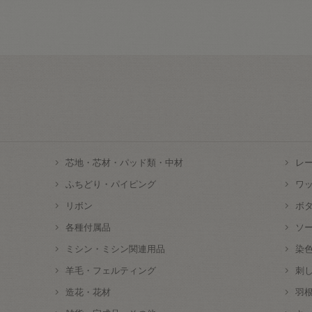
芯地・芯材・パッド類・中材
レ
ふちどり・パイピング
ワ
リボン
ボ
各種付属品
ソ
ミシン・ミシン関連用品
染
羊毛・フェルティング
刺
造花・花材
羽