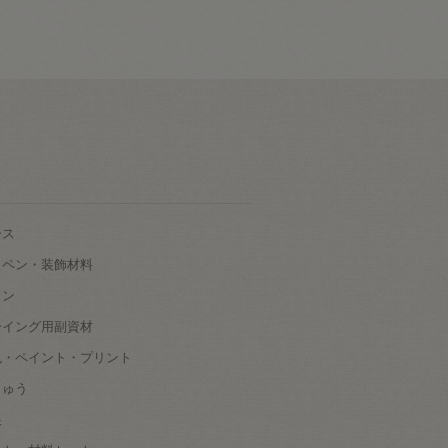
ース
ッペン・装飾材料
タン
ーイング用副資材
色・ペイント・プリント
しゅう
根