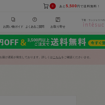
5,500
0
あと
円で送料無料！
下着・ランジェリーの
お買い物ガイド
よくあるご質問
お取り寄せ
お届け遅延が発生しております。詳しくは
こちら
をご確認くださいませ。