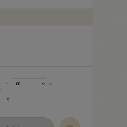
m
cm
点