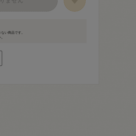
りません
きない商品です。
い。