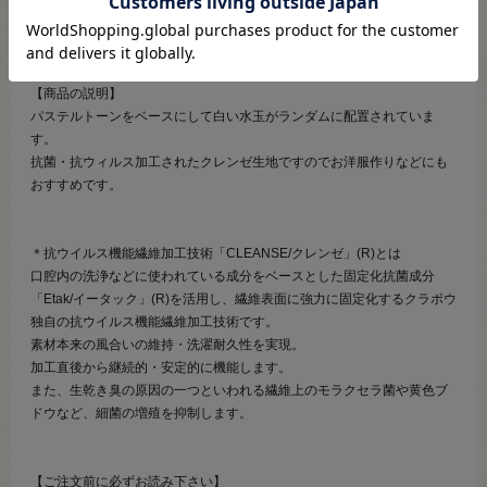
●素材：綿100％
●生地幅：約108cm
【商品の説明】
パステルトーンをベースにして白い水玉がランダムに配置されていま
す。
抗菌・抗ウィルス加工されたクレンゼ生地ですのでお洋服作りなどにも
おすすめです。
＊抗ウイルス機能繊維加工技術「CLEANSE/クレンゼ」(R)とは
口腔内の洗浄などに使われている成分をベースとした固定化抗菌成分
「Etak/イータック」(R)を活用し、繊維表面に強力に固定化するクラボウ
独自の抗ウイルス機能繊維加工技術です。
素材本来の風合いの維持・洗濯耐久性を実現。
加工直後から継続的・安定的に機能します。
また、生乾き臭の原因の一つといわれる繊維上のモラクセラ菌や黄色ブ
ドウなど、細菌の増殖を抑制します。
【ご注文前に必ずお読み下さい】