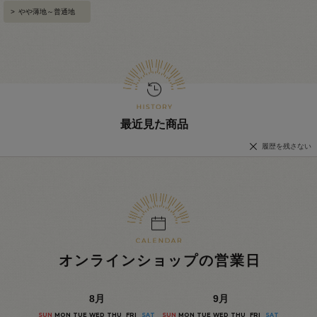
>
やや薄地～普通地
最近見た商品
履歴を残さない
オンラインショップの営業日
8
月
9
月
SUN
MON
TUE
WED
THU
FRI
SAT
SUN
MON
TUE
WED
THU
FRI
SAT