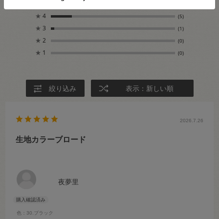
★
5
(24)
★
4
(5)
★
3
(1)
★
2
(0)
★
1
(0)
絞り込み
表示：新しい順
2026.7.26
生地カラーブロード
夜夢里
色：30.ブラック