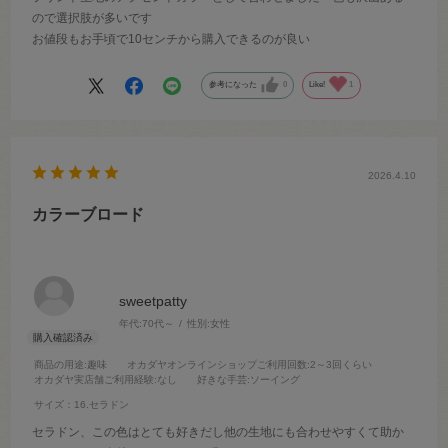
ので選択肢が多いです
お値段もお手頃で10センチから購入できるのが良い
参考になった
0
Like!
1
2026.4.10
カラーブロード
sweetpatty
年代:
70代～
性別:
女性
商品の用途
:趣味
オカダヤオンラインショップご利用回数
:2～3回くらい
オカダヤ実店舗ご利用経験
:なし
好きな手芸
:ソーイング
サイズ：16.セラドン
セラドン、この色はとても好きだし他の生地にも合わせやすくて助か