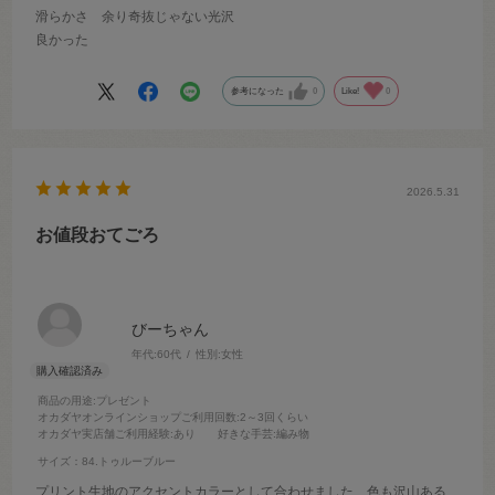
滑らかさ 余り奇抜じゃない光沢
良かった
参考になった
0
Like!
0
2026.5.31
お値段おてごろ
びーちゃん
年代:
60代
性別:
女性
商品の用途
:プレゼント
オカダヤオンラインショップご利用回数
:2～3回くらい
オカダヤ実店舗ご利用経験
:あり
好きな手芸
:編み物
サイズ：84.トゥルーブルー
プリント生地のアクセントカラーとして合わせました 色も沢山ある