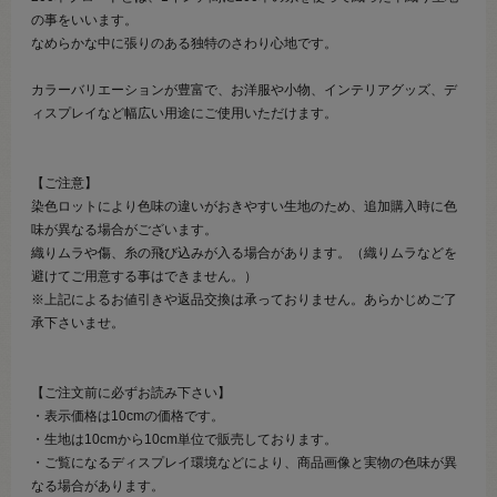
の事をいいます。
なめらかな中に張りのある独特のさわり心地です。
カラーバリエーションが豊富で、お洋服や小物、インテリアグッズ、デ
ィスプレイなど幅広い用途にご使用いただけます。
【ご注意】
染色ロットにより色味の違いがおきやすい生地のため、追加購入時に色
味が異なる場合がございます。
織りムラや傷、糸の飛び込みが入る場合があります。（織りムラなどを
避けてご用意する事はできません。）
※上記によるお値引きや返品交換は承っておりません。あらかじめご了
承下さいませ。
【ご注文前に必ずお読み下さい】
・表示価格は10cmの価格です。
・生地は10cmから10cm単位で販売しております。
・ご覧になるディスプレイ環境などにより、商品画像と実物の色味が異
なる場合があります。