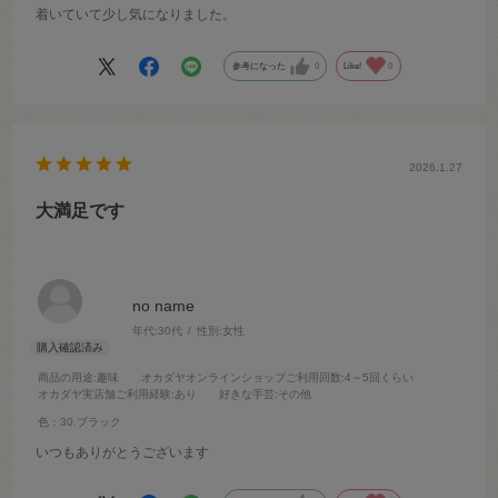
着いていて少し気になりました。
参考になった
0
Like!
0
2026.1.27
大満足です
no name
年代:
30代
性別:
女性
商品の用途
:趣味
オカダヤオンラインショップご利用回数
:4～5回くらい
オカダヤ実店舗ご利用経験
:あり
好きな手芸
:その他
色：30.ブラック
いつもありがとうございます