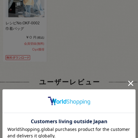
レシピNo.OKF-0002
巾着バッグ
￥0
円
(税込)
会員登録(無料)
0
pt獲得
ユーザーレビュー
4.8
30
レビュー件数：
件