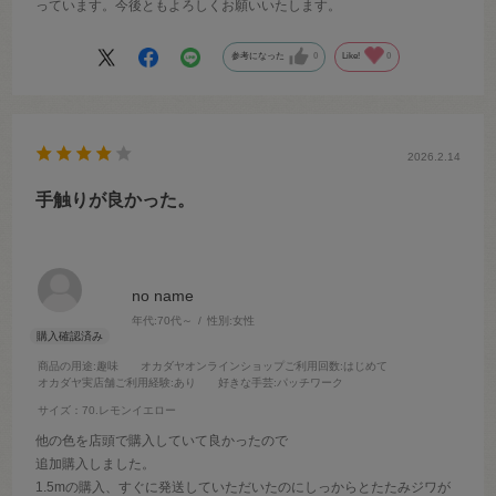
っています。今後ともよろしくお願いいたします。
参考になった
0
Like!
0
2026.2.14
手触りが良かった。
no name
年代:
70代～
性別:
女性
商品の用途
:趣味
オカダヤオンラインショップご利用回数
:はじめて
オカダヤ実店舗ご利用経験
:あり
好きな手芸
:パッチワーク
サイズ：70.レモンイエロー
他の色を店頭で購入していて良かったので
追加購入しました。
1.5mの購入、すぐに発送していただいたのにしっからとたたみジワが