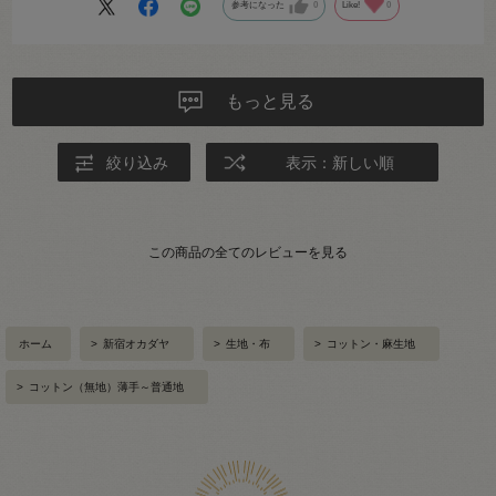
参考になった
0
Like!
0
もっと見る
絞り込み
表示：新しい順
この商品の全てのレビューを見る
ホーム
>
新宿オカダヤ
>
生地・布
>
コットン・麻生地
>
コットン（無地）薄手～普通地