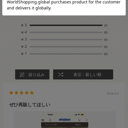
5.0
2
レビュー件数：
件
★
5
(2)
★
4
(0)
★
3
(0)
★
2
(0)
★
1
(0)
絞り込み
表示：新しい順
2026.6.5
ぜひ再販してほしい