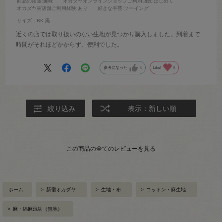
商品の用途
:趣味
オカダヤオンラインショップご利用回数
:はじめて
オカダヤ実店舗ご利用経験
:あり
好きな手芸
:ソーイング
サイズ：BK.黒
近くの店では取り扱いのない生地が見つかり購入しました。到着まで
時間がそれほどかからず、便利でした。
参考になった
0
Like!
0
絞り込み
表示：新しい順
この商品の全てのレビューを見る
ホーム
>
新宿オカダヤ
>
生地・布
>
コットン・麻生地
>
麻・綿麻混紡（無地）