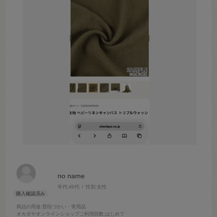
no name
年代:
40代
性別:
女性
商品の用途
:普段づかい・実用品
オカダヤオンラインショップご利用回数
:はじめて