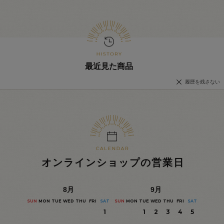
最近見た商品
履歴を残さない
オンラインショップの営業日
8
月
9
月
SUN
MON
TUE
WED
THU
FRI
SAT
SUN
MON
TUE
WED
THU
FRI
SAT
1
1
2
3
4
5