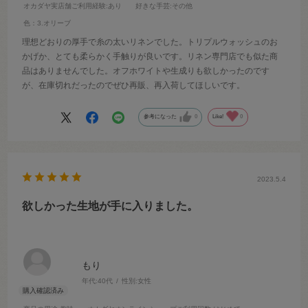
オカダヤ実店舗ご利用経験
:あり
好きな手芸
:その他
色：3.オリーブ
理想どおりの厚手で糸の太いリネンでした。トリプルウォッシュのお
かげか、とても柔らかく手触りが良いです。リネン専門店でも似た商
品はありませんでした。オフホワイトや生成りも欲しかったのです
が、在庫切れだったのでぜひ再販、再入荷してほしいです。
参考になった
0
Like!
0
2023.5.4
欲しかった生地が手に入りました。
もり
年代:
40代
性別:
女性