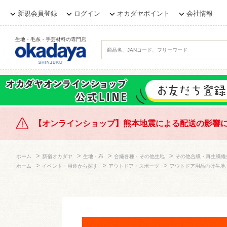
新規会員登録
ログイン
オカダヤポイント
会社情報
生地・毛糸・手芸材料の専門店
【オンラインショップ】熊本地震による配送の影響
>
>
>
>
ホーム
新宿オカダヤ
生地・布
合繊各種・その他生地
その他合繊・再生繊維
>
>
>
ホーム
イベント・用途から探す
アウトドア・スポーツ
アウトドア用品向け生地