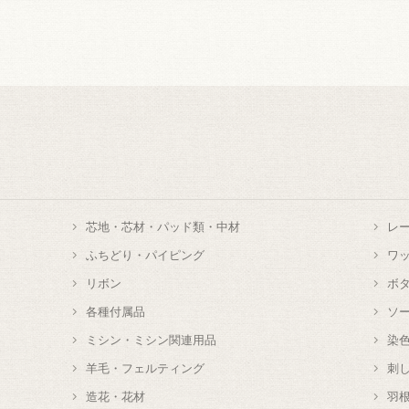
芯地・芯材・パッド類・中材
レ
ふちどり・パイピング
ワ
リボン
ボ
各種付属品
ソ
ミシン・ミシン関連用品
染
羊毛・フェルティング
刺
造花・花材
羽