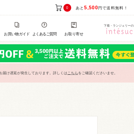
5,500
0
あと
円で送料無料！
下着・ランジェリーの
お買い物ガイド
よくあるご質問
お取り寄せ
お届け遅延が発生しております。詳しくは
こちら
をご確認くださいませ。