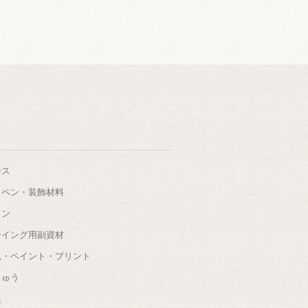
ース
ッペン・装飾材料
タン
ーイング用副資材
色・ペイント・プリント
しゅう
根