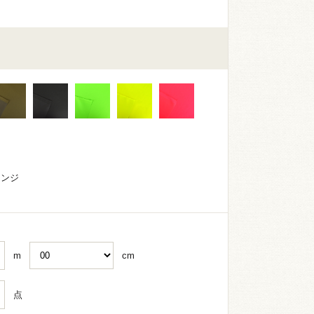
レンジ
m
cm
点