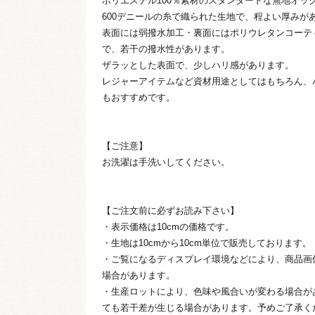
ポリエステル100％素材のスタンダードな無地オッ
600デニールの糸で織られた生地で、程よい厚みが
表面には弱撥水加工・裏面にはポリウレタンコーテ
で、若干の撥水性があります。
ザラッとした表面で、少しハリ感があります。
レジャーアイテムなど資材用途としてはもちろん、
もおすすめです。
【ご注意】
お洗濯は手洗いしてください。
【ご注文前に必ずお読み下さい】
・表示価格は10cmの価格です。
・生地は10cmから10cm単位で販売しております。
・ご覧になるディスプレイ環境などにより、商品画
場合があります。
・生産ロットにより、色味や風合いが変わる場合が
ても若干差が生じる場合があります。予めご了承く