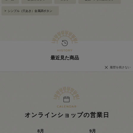
>
シンプル（穴あき）金属調ボタン
最近見た商品
履歴を残さない
オンラインショップの営業日
8
月
9
月