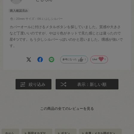
色：20mm
サイズ：06.いぶしシルバー
カバーオールに付けるメタルボタンを探していました。質感や大きさ
など丁度いいのですが、やはり色がネットで見た感じとは違ったので
星4つです。もう少しシルバーっぽいのかと思いました。燻感が強いで
す。
参考になった
1
Like!
0
絞り込み
表示：新しい順
この商品の全てのレビューを見る
ホーム
>
新宿オカダヤ
>
ボタン
>
金属・メタル調ボタン