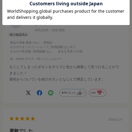
タツヤ
年代:
50代
性別:
男性
商品の用途
:普段づかい・実用品
オカダヤオンラインショップご利用回数
:はじめて
オカダヤ実店舗ご利用経験
:なし
好きな手芸
:その他
色：20mm
サイズ：06.いぶしシルバー
なくしてしまったボタンをサイズと色から検索して見つけることがで
きました！
最初からついている他のボタンとなじんで満足しています。
参考になった
0
Like!
0
2024.2.27
素敵でした。