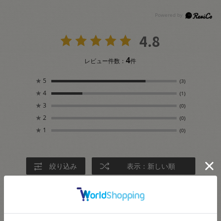
4.8
4
レビュー件数：
件
★
5
(3)
★
4
(1)
★
3
(0)
★
2
(0)
★
1
(0)
絞り込み
表示：新しい順
2026.3.1
ぴったりでした