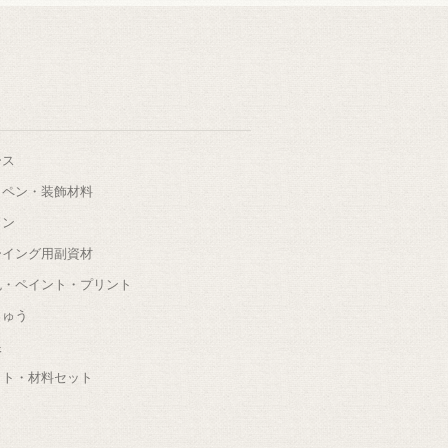
ース
ッペン・装飾材料
タン
ーイング用副資材
色・ペイント・プリント
しゅう
根
ット・材料セット