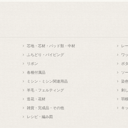
芯地・芯材・パッド類・中材
レ
ふちどり・パイピング
ワ
リボン
ボ
各種付属品
ソ
ミシン・ミシン関連用品
染
羊毛・フェルティング
刺
造花・花材
羽
雑貨・完成品・その他
キ
レシピ・編み図