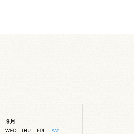
9
月
WED
THU
FRI
SAT