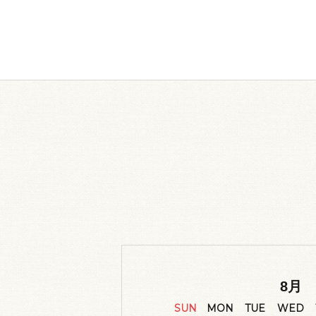
8
月
SUN
MON
TUE
WED