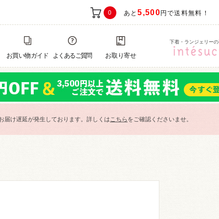
5,500
0
あと
円で送料無料！
下着・ランジェリーの
お買い物ガイド
よくあるご質問
お取り寄せ
お届け遅延が発生しております。詳しくは
こちら
をご確認くださいませ。