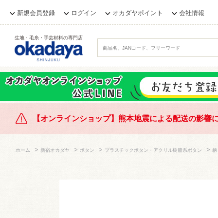
新規会員登録
ログイン
オカダヤポイント
会社情報
生地・毛糸・手芸材料の専門店
【オンラインショップ】熊本地震による配送の影響
>
>
>
>
ホーム
新宿オカダヤ
ボタン
プラスチックボタン・アクリル樹脂系ボタン
柄