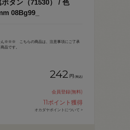
タン（71530） / 色
m 08Bg99_
せん※※※ こちらの商品は、注意事項にご了承
る商品です。
242
円
(税込)
会員登録(無料)
11
ポイント獲得
オカダヤポイントについて >