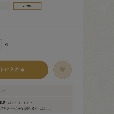
m
25mm
点
トに入れる
 >
象商品
詳しくはこちら >
は
専用フォーム
からお申し込みください。