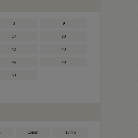
3
9
14
28
42
43
46
48
63
m
15mm
18mm