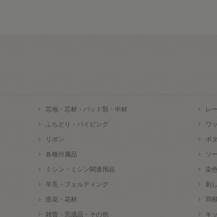
芯地・芯材・パッド類・中材
レ
ふちどり・パイピング
ワ
リボン
ボ
各種付属品
ソ
ミシン・ミシン関連用品
染
羊毛・フェルティング
刺
造花・花材
羽
雑貨・完成品・その他
キ