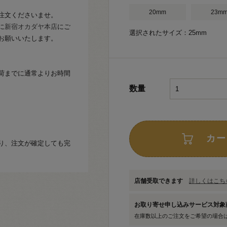
20mm
23m
注文くださいませ。
に
新宿オカダヤ本店
にご
選択されたサイズ：25mm
お願いいたします。
荷までに通常よりお時間
数量
カー
り、注文が確定しても完
店舗受取できます
詳しくはこちら
お取り寄せ申し込みサービス対
在庫数以上のご注文をご希望の場合