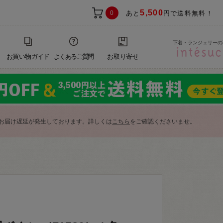
5,500
0
あと
円で送料無料！
下着・ランジェリーの
お買い物ガイド
よくあるご質問
お取り寄せ
お届け遅延が発生しております。詳しくは
こちら
をご確認くださいませ。