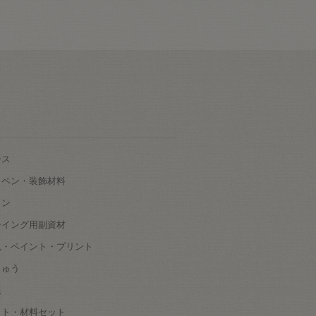
ース
ッペン・装飾材料
タン
ーイング用副資材
色・ペイント・プリント
しゅう
根
ット・材料セット