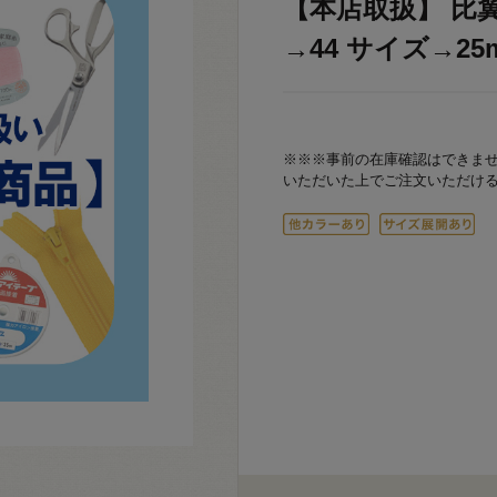
【本店取扱】 比翼ボ
→44 サイズ→25m
※※※事前の在庫確認はできま
いただいた上でご注文いただけ