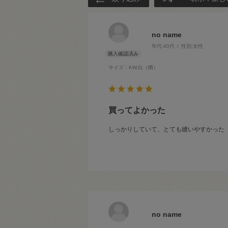
no name
年代:
40代
性別:
女性
サイズ：KW.白（晒）
買ってよかった
しっかりしていて、とても縫いやすかった
no name