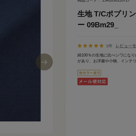
商品コード： 2341030155727
生地 T/Cポプリン（
ー 09Bm29_
レビュー
5件
綿100％の生地に比べシワにな
があり、お洋服や小物、インテ