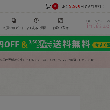
5,500
0
あと
円で送料無料！
下着・ランジェリーの
お買い物ガイド
よくあるご質問
お取り寄せ
お届け遅延が発生しております。詳しくは
こちら
をご確認くださいませ。