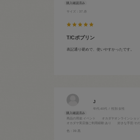
サイズ：37.赤
T/Cポプリン
表記通り硬めで、使いやすかったです。
J
年代:
40代
性別:
女性
商品の用途
:イベント
オカダヤオンラインショッ
オカダヤ実店舗ご利用経験
:あり
好きな手芸
:そ
色：39.黒