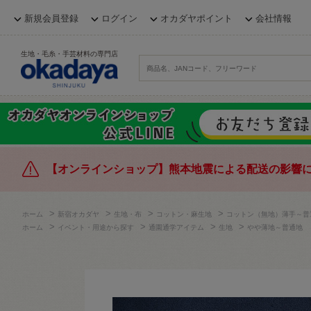
新規会員登録
ログイン
オカダヤポイント
会社情報
生地・毛糸・手芸材料の専門店
【オンラインショップ】熊本地震による配送の影響
>
>
>
>
ホーム
新宿オカダヤ
生地・布
コットン・麻生地
コットン（無地）薄手～普
>
>
>
>
ホーム
イベント・用途から探す
通園通学アイテム
生地
やや薄地～普通地