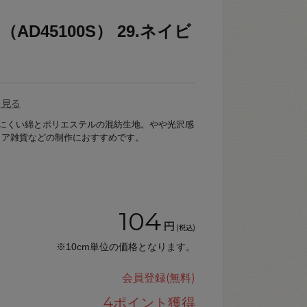
AD45100S） 29.ネイビ
を見る
りにくい綿とポリエステルの混紡生地。やや光沢感
リア雑貨などの制作におすすめです。
104
円
(税込)
※10cm単位の価格となります。
会員登録(無料)
4
ポイント獲得