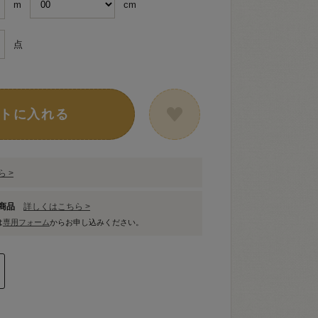
m
cm
点
トに入れる
 >
象商品
詳しくはこちら >
は
専用フォーム
からお申し込みください。