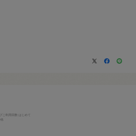
プご利用回数
:はじめて
の他