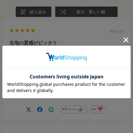
絞り込み
表示：新しい順
2026.3.26
生地の質感がピッタリ
K
サイズ：266.ネイビー
忍服を作るのに買いましたが、質感がちょうど良かったです！
参考になった
0
Like!
0