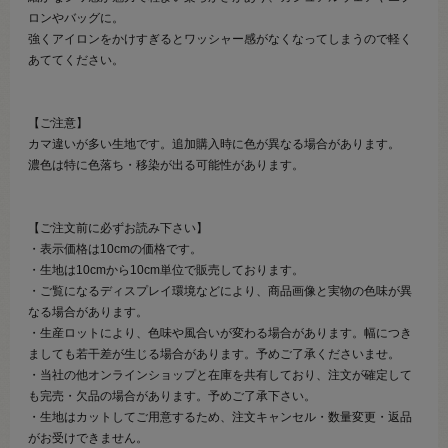
ロンやバッグに。
強くアイロンをかけすぎるとワッシャー感がなくなってしまうので軽く
あててください。
【ご注意】
カマ違いが多い生地です。追加購入時に色が異なる場合があります。
濃色は特に色落ち・移染が出る可能性があります。
【ご注文前に必ずお読み下さい】
・表示価格は10cmの価格です。
・生地は10cmから10cm単位で販売しております。
・ご覧になるディスプレイ環境などにより、商品画像と実物の色味が異
なる場合があります。
・生産ロットにより、色味や風合いが変わる場合があります。幅につき
ましても若干差が生じる場合があります。予めご了承くださいませ。
・当社の他オンラインショップと在庫を共有しており、注文が確定して
も完売・欠品の場合があります。予めご了承下さい。
・生地はカットしてご用意するため、注文キャンセル・数量変更・返品
がお受けできません。