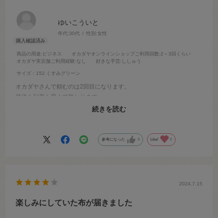
ゆいこういと
年代:
30代
性別:
女性
商品の用途
:ビジネス
オカダヤオンラインショップご利用回数
:2～3回くらい
オカダヤ実店舗ご利用経験
:なし
好きな手芸
:ししゅう
サイズ：152.くすみグリーン
オカダヤさんで頼むのは2回目になります。
発送も到着も早くて助かります。
生地も10センチから注文できるので嬉しいです。
続きを読む
生地感も色味も画像通りなので安心して購入できます。
参考になった
0
Like!
0
2024.7.15
楽しみにしていた布が届きました