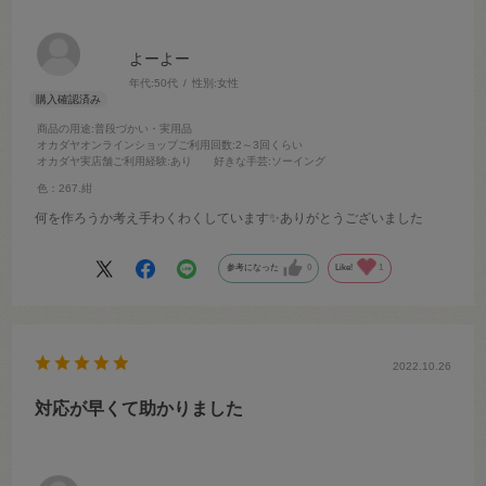
よーよー
年代:
50代
性別:
女性
商品の用途
:普段づかい・実用品
オカダヤオンラインショップご利用回数
:2～3回くらい
オカダヤ実店舗ご利用経験
:あり
好きな手芸
:ソーイング
色：267.紺
何を作ろうか考え手わくわくしています✨ありがとうございました
参考になった
0
Like!
1
2022.10.26
対応が早くて助かりました