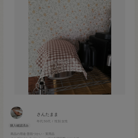
さんたまま
年代:
50代
性別:
女性
商品の用途
:普段づかい・実用品