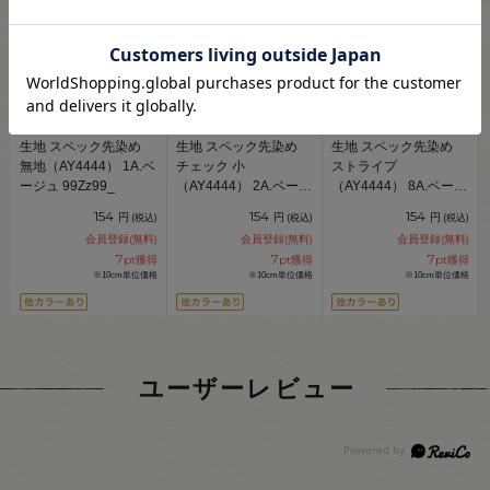
生地 スペック先染め
生地 スペック先染め
生地 スペック先染め
無地（AY4444） 1A.ベ
チェック 小
ストライプ
ージュ 99Zz99_
（AY4444） 2A.ベージ
（AY4444） 8A.ベージ
ュ 99Zz99_
ュ 09Bk23_
154
154
154
円
円
円
(税込)
(税込)
(税込)
会員登録(無料)
会員登録(無料)
会員登録(無料)
7
7
7
pt獲得
pt獲得
pt獲得
※10cm単位価格
※10cm単位価格
※10cm単位価格
ユーザーレビュー