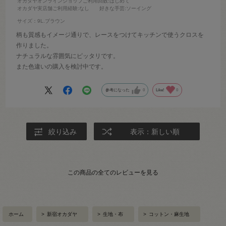
オカダヤオンラインショップご利用回数
:はじめて
オカダヤ実店舗ご利用経験
:なし
好きな手芸
:ソーイング
サイズ：9L.ブラウン
柄も質感もイメージ通りで、レースをつけてキッチンで使うクロスを
作りました。
ナチュラルな雰囲気にピッタリです。
また色違いの購入を検討中です。
参考になった
0
Like!
0
絞り込み
表示：新しい順
この商品の全てのレビューを見る
ホーム
>
新宿オカダヤ
>
生地・布
>
コットン・麻生地