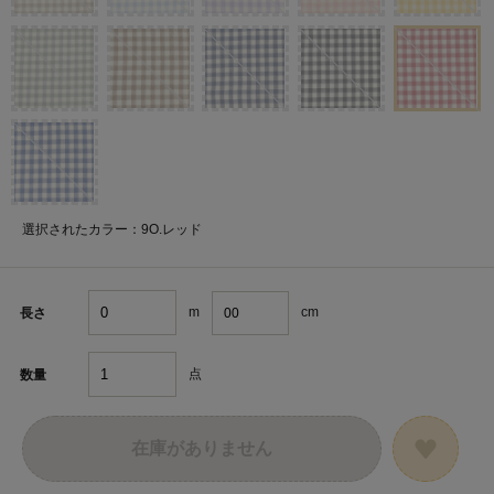
選択されたカラー：9O.レッド
m
cm
長さ
点
数量
在庫がありません