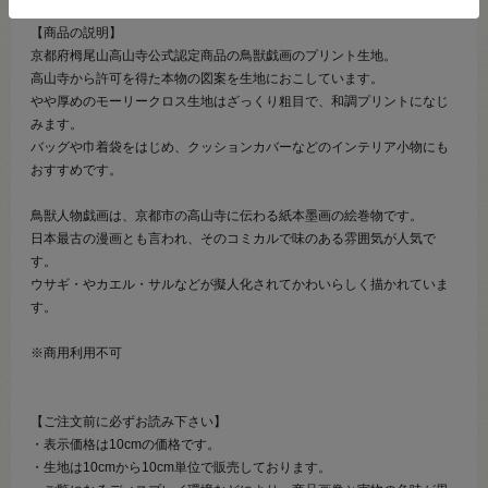
【商品の説明】
京都府栂尾山高山寺公式認定商品の鳥獣戯画のプリント生地。
高山寺から許可を得た本物の図案を生地におこしています。
やや厚めのモーリークロス生地はざっくり粗目で、和調プリントになじ
みます。
バッグや巾着袋をはじめ、クッションカバーなどのインテリア小物にも
おすすめです。
鳥獣人物戯画は、京都市の高山寺に伝わる紙本墨画の絵巻物です。
日本最古の漫画とも言われ、そのコミカルで味のある雰囲気が人気で
す。
ウサギ・やカエル・サルなどが擬人化されてかわいらしく描かれていま
す。
※商用利用不可
【ご注文前に必ずお読み下さい】
・表示価格は10cmの価格です。
・生地は10cmから10cm単位で販売しております。