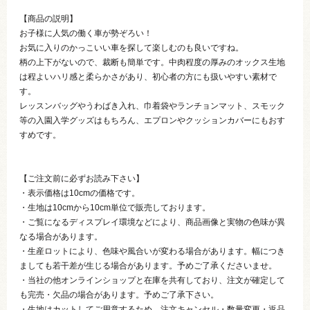
【商品の説明】
お子様に人気の働く車が勢ぞろい！
お気に入りのかっこいい車を探して楽しむのも良いですね。
柄の上下がないので、裁断も簡単です。中肉程度の厚みのオックス生地
は程よいハリ感と柔らかさがあり、初心者の方にも扱いやすい素材で
す。
レッスンバッグやうわばき入れ、巾着袋やランチョンマット、スモック
等の入園入学グッズはもちろん、エプロンやクッションカバーにもおす
すめです。
【ご注文前に必ずお読み下さい】
・表示価格は10cmの価格です。
・生地は10cmから10cm単位で販売しております。
・ご覧になるディスプレイ環境などにより、商品画像と実物の色味が異
なる場合があります。
・生産ロットにより、色味や風合いが変わる場合があります。幅につき
ましても若干差が生じる場合があります。予めご了承くださいませ。
・当社の他オンラインショップと在庫を共有しており、注文が確定して
も完売・欠品の場合があります。予めご了承下さい。
・生地はカットしてご用意するため、注文キャンセル・数量変更・返品