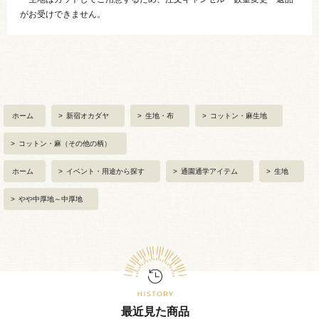
がお受けできません。
ホーム
>
新宿オカダヤ
>
生地・布
>
コットン・麻生地
>
コットン・麻（その他の柄）
ホーム
>
イベント・用途から探す
>
通園通学アイテム
>
生地
>
やや中厚地～中厚地
最近見た商品