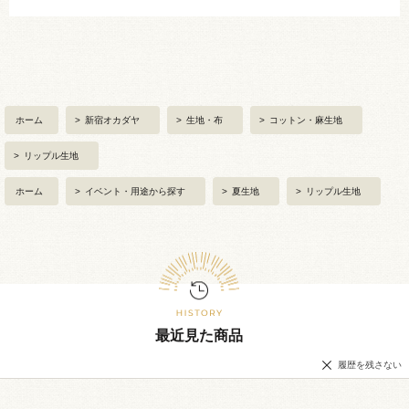
ホーム
>
新宿オカダヤ
>
生地・布
>
コットン・麻生地
>
リップル生地
ホーム
>
イベント・用途から探す
>
夏生地
>
リップル生地
最近見た商品
履歴を残さない