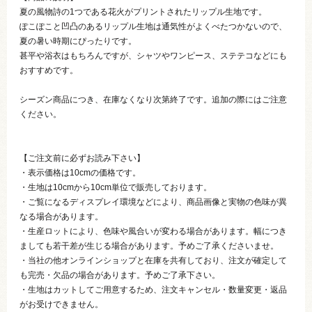
夏の風物詩の1つである花火がプリントされたリップル生地です。
ぽこぽこと凹凸のあるリップル生地は通気性がよくべたつかないので、
夏の暑い時期にぴったりです。
甚平や浴衣はもちろんですが、シャツやワンピース、ステテコなどにも
おすすめです。
シーズン商品につき、在庫なくなり次第終了です。追加の際にはご注意
ください。
【ご注文前に必ずお読み下さい】
・表示価格は10cmの価格です。
・生地は10cmから10cm単位で販売しております。
・ご覧になるディスプレイ環境などにより、商品画像と実物の色味が異
なる場合があります。
・生産ロットにより、色味や風合いが変わる場合があります。幅につき
ましても若干差が生じる場合があります。予めご了承くださいませ。
・当社の他オンラインショップと在庫を共有しており、注文が確定して
も完売・欠品の場合があります。予めご了承下さい。
・生地はカットしてご用意するため、注文キャンセル・数量変更・返品
がお受けできません。