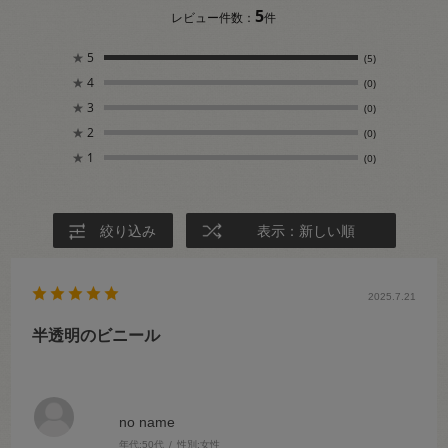
5
レビュー件数：
件
★
5
(5)
★
4
(0)
★
3
(0)
★
2
(0)
★
1
(0)
絞り込み
表示：新しい順
2025.7.21
半透明のビニール
no name
年代:
50代
性別:
女性