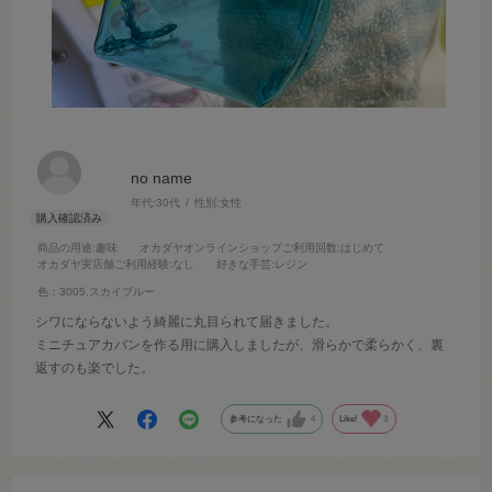
no name
年代:
30代
性別:
女性
商品の用途
:趣味
オカダヤオンラインショップご利用回数
:はじめて
オカダヤ実店舗ご利用経験
:なし
好きな手芸
:レジン
色：3005.スカイブルー
シワにならないよう綺麗に丸目られて届きました。
ミニチュアカバンを作る用に購入しましたが、滑らかで柔らかく、裏
返すのも楽でした。
参考になった
4
Like!
3