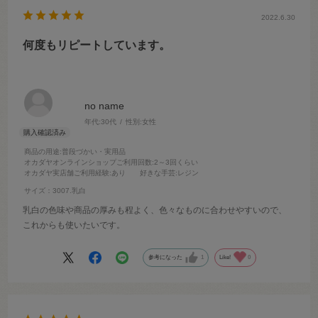
2022.6.30
何度もリピートしています。
no name
年代:
30代
性別:
女性
商品の用途
:普段づかい・実用品
オカダヤオンラインショップご利用回数
:2～3回くらい
オカダヤ実店舗ご利用経験
:あり
好きな手芸
:レジン
サイズ：3007.乳白
乳白の色味や商品の厚みも程よく、色々なものに合わせやすいので、
これからも使いたいです。
参考になった
1
Like!
0