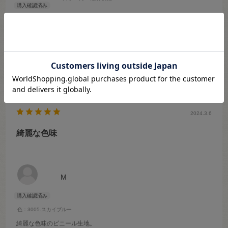
サイズ：3007.乳白
クリアの透明なビニールより半透明で、指紋のあともわかりにくく厚
みも0.3mmでミシンで縫いやすかったです。
参考になった
0
Like!
0
2024.3.6
綺麗な色味
M
色：3005.スカイブルー
綺麗な色味のビニール生地。