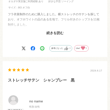
オカダヤ実店舗ご利用経験
:あり
好きな手芸
:ソーイング
サイズ：BO.オフ白
フラ衣装制作のために購入しました。横ストレッチのサテンを探して
おり、オフホワイトの品のある生地で、フリル付きのトップスを11枚
制作しました。
とても綺麗な生地で満足しています。
続きを読む
こちらの問い合わせにもご丁寧に対応していただき、大変感謝してい
ます。
参考になった
0
Like!
0
残り7枚制作予定のため、追加購入を検討しています。
ありがとうございました。
2024.6.17
ストレッチサテン シャンブレー 黒
no name
性別:
女性