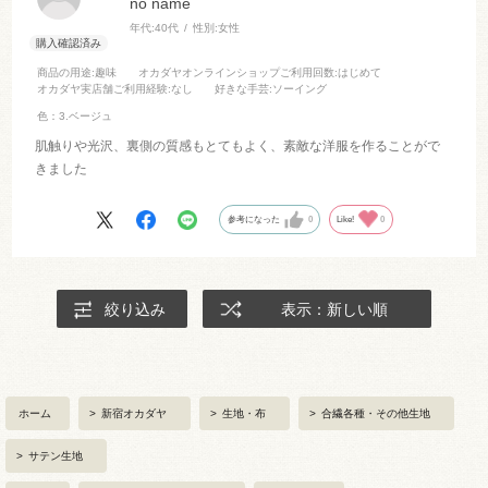
no name
年代:
40代
性別:
女性
商品の用途
:趣味
オカダヤオンラインショップご利用回数
:はじめて
オカダヤ実店舗ご利用経験
:なし
好きな手芸
:ソーイング
色：3.ベージュ
肌触りや光沢、裏側の質感もとてもよく、素敵な洋服を作ることがで
きました
参考になった
0
Like!
0
絞り込み
表示：新しい順
ホーム
>
新宿オカダヤ
>
生地・布
>
合繊各種・その他生地
>
サテン生地