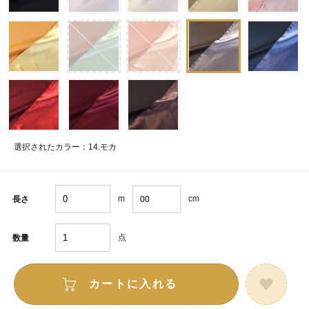
選択されたカラー：14.モカ
m
cm
長さ
点
数量
カートに入れる