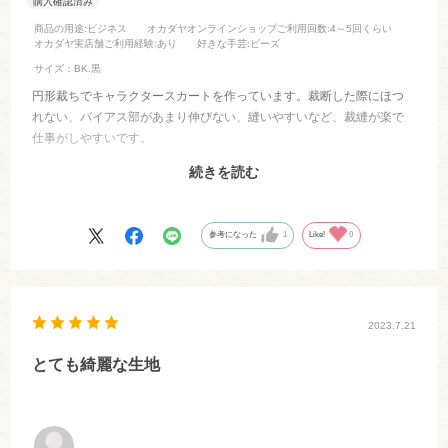
商品の用途
:ビジネス
オカダヤオンラインショップご利用回数
:4～5回くらい
オカダヤ実店舗ご利用経験
:あり
好きな手芸
:ビーズ
サイズ：BK.黒
円形裁ちでキャラクタースカートを作っています。裁断した際にほつ
れない、バイアス部があまり伸びない、縫いやすいなど、裁縫が楽で
仕事がしやすいです。
生地は厚すぎず、薄すぎず、織りも密で信頼できる生地です。
続きを読む
仕上がりは適度な落ち感で、しなやかなドレープが出来ます。裏側を
表にして使っていますのでテカテカせず、上品な感じも気に入ってい
参考になった
1
Like!
0
ます。
2023.7.21
とても綺麗な生地