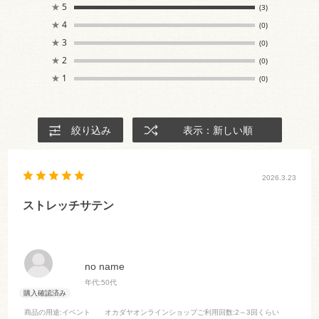
★
5
(3)
★
4
(0)
★
3
(0)
★
2
(0)
★
1
(0)
絞り込み
表示：新しい順
2026.3.23
ストレッチサテン
no name
年代:
50代
商品の用途
:イベント
オカダヤオンラインショップご利用回数
:2～3回くらい