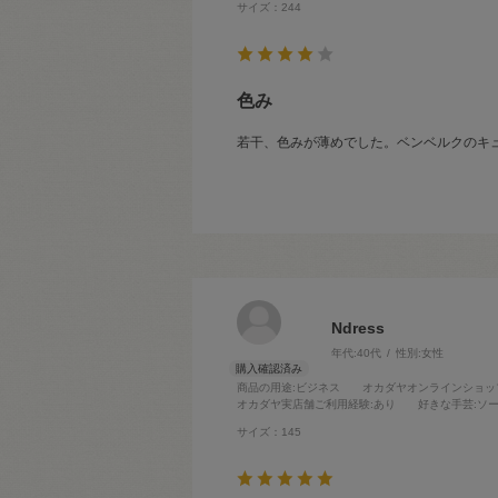
サイズ：244
色み
若干、色みが薄めでした。ベンベルクのキュ
Ndress
年代:
40代
性別:
女性
商品の用途
:ビジネス
オカダヤオンラインショッ
オカダヤ実店舗ご利用経験
:あり
好きな手芸
:ソ
サイズ：145