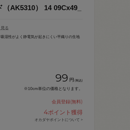
K5310） 14 09Cx49_
を見る
。吸湿性がよく静電気が起きにくい平織りの生地
99
円
(税込)
※10cm単位の価格となります。
会員登録(無料)
4
ポイント獲得
オカダヤポイントについて >