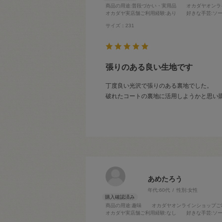
商品の用途
:普段づかい・実用品
オカダヤオンラ
オカダヤ実店舗ご利用経験
:あり
好きな手芸
:ソ
サイズ：231
張りのある良い生地です
丁度良い光沢で張りのある裏地でした。
破れたコートの裏地に活用しようかと思い
あめたろう
年代:
60代
性別:
女性
商品の用途
:趣味
オカダヤオンラインショップご
オカダヤ実店舗ご利用経験
:なし
好きな手芸
:ソ