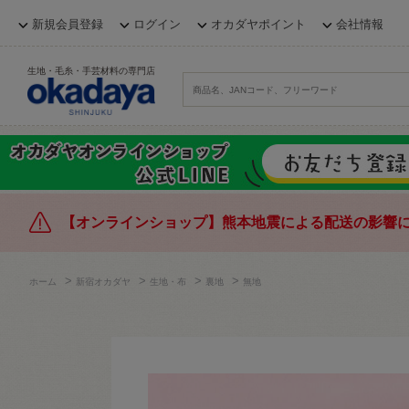
新規会員登録
ログイン
オカダヤポイント
会社情報
生地・毛糸・手芸材料の専門店
【オンラインショップ】熊本地震による配送の影響
>
>
>
>
ホーム
新宿オカダヤ
生地・布
裏地
無地