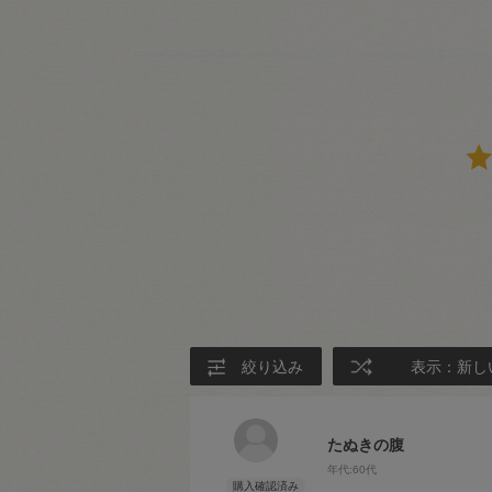
絞り込み
表示：新し
たぬきの腹
年代:
60代