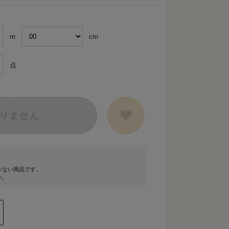
m
cm
点
りません
きない商品です。
い。