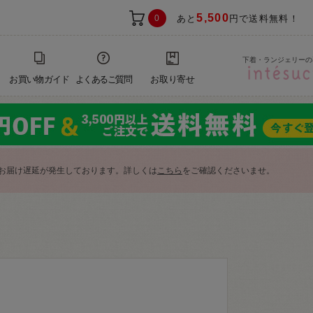
5,500
0
あと
円で送料無料！
下着・ランジェリーの
お買い物ガイド
よくあるご質問
お取り寄せ
お届け遅延が発生しております。詳しくは
こちら
をご確認くださいませ。