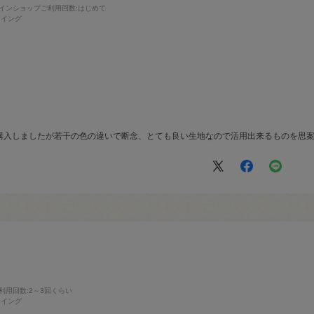
インショップご利用回数
:はじめて
ーイング
購入しましたが若干の色の違いで断念、とても良い生地なので活用出来るものを思
利用回数
:2～3回くらい
ーイング