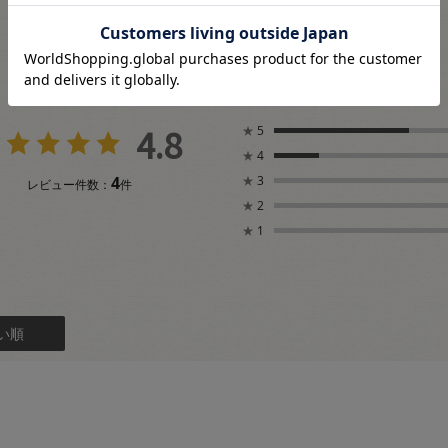
4.8
★
5
★
4
4
★
3
レビュー件数：
件
★
2
★
1
い順