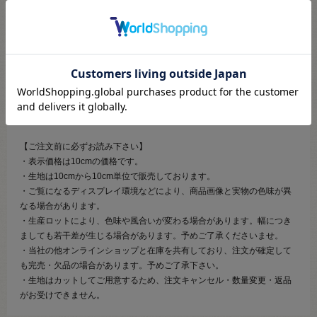
裏地です。
着心地がよく、着脱しやすくなります。
やや薄手で丈夫、型崩れもしにくいのでジャケットやスカート、パン
ツ、コートの裏地におすすめです。
またドレープも綺麗に出るのでドレスやワンピースにもおすすめです。
お洗濯はドライクリーニング可、アイロンはあて布をして中温でかけて
ください。（水洗い不可）
【ご注文前に必ずお読み下さい】
・表示価格は10cmの価格です。
・生地は10cmから10cm単位で販売しております。
・ご覧になるディスプレイ環境などにより、商品画像と実物の色味が異
なる場合があります。
・生産ロットにより、色味や風合いが変わる場合があります。幅につき
ましても若干差が生じる場合があります。予めご了承くださいませ。
・当社の他オンラインショップと在庫を共有しており、注文が確定して
も完売・欠品の場合があります。予めご了承下さい。
・生地はカットしてご用意するため、注文キャンセル・数量変更・返品
がお受けできません。