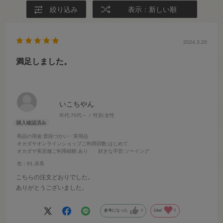
絞り込み
表示：新しい順
2024.3.20
満足しました。
いこちやん
年代:
70代～
性別:
女性
商品の用途
:普段づかい・実用品
オカダヤオンラインショップご利用回数
:はじめて
オカダヤ実店舗ご利用経験
:あり
好きな手芸
:ソーイング
色：91.赤系
こちらの注文どおりでした。
ありがとうございました。
参考になった
0
Like!
0